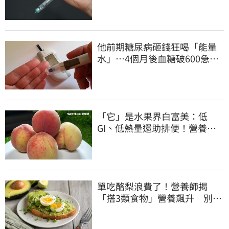
險下降41%
他前期糖尿病砸錢狂喝「能量
水」⋯4個月後血糖破600急
診！緊急洗腎搶命
「它」是水果界白富美：低
GI、低熱量還助排便！營養師
曝黃金攝取量
單吃酪梨浪費了！營養師揭
「搭3類食物」營養飆升 別再
加蜂蜜