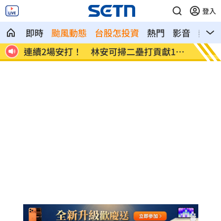
登入
即時
颱風動態
台股怎投資
熱門
影音
熱搜
連續2場安打！ 林安可掃二壘打貢獻1打
歐洲避
點