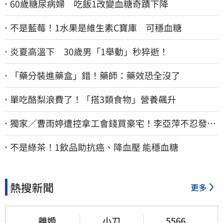
60歲糖尿病婦 吃飯1改變血糖奇蹟下降
不是藍莓！1水果是維生素C寶庫 可穩血糖
炎夏高溫下 30歲男「1舉動」秒猝逝！
「藥分裝進藥盒」錯！藥師：藥效恐全沒了
單吃酪梨浪費了！「搭3類食物」營養飆升
獨家／曹雨婷遭控拿工會錢買豪宅！李亞萍不忍發
聲：余天管工會都貼錢
不是綠茶！1飲品助抗癌、降血壓 能穩血糖
熱搜新聞
更多
離婚
小刀
5566