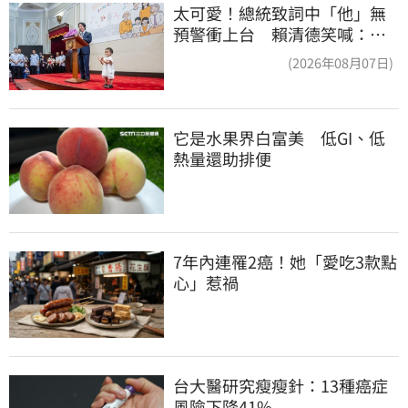
太可愛！總統致詞中「他」無
預警衝上台 賴清德笑喊：卸
任再交棒給你
(2026年08月07日)
它是水果界白富美　低GI、低
熱量還助排便
7年內連罹2癌！她「愛吃3款點
心」惹禍
台大醫研究瘦瘦針：13種癌症
風險下降41%