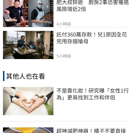
肥大叔猝逝　廚房2事恐害罹癌
風險增近2倍
4小時前
託付360萬存款！兒1原因全花
完甩存摺嗆母
5小時前
其他人也在看
不是靠化妝！研究曝「女性1行
為」更易找到工作和伴侶
超神減肥神器！橘子不要直接