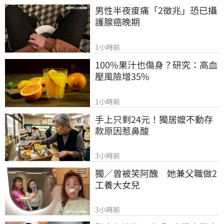
男性半夜痠痛「2徵兆」恐已攝
護腺癌晚期
1小時前
100%果汁也傷身？研究：高血
壓風險增35%
1小時前
手上只剩24元！獨居嬤不動存
款原因惹鼻酸
3小時前
獨／曾被笑阿醜　她兼父職做2
工養大女兒
3小時前