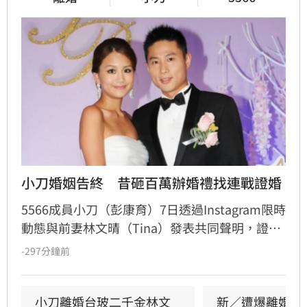
小刀婚姻告終　昔砸百萬辦婚禮找連戰證婚
5566成員小刀（彭康育）7日透過Instagram限時
動態與前妻林文晴（Tina）發表共同聲明，證實
兩人已結束14年婚姻。聲明中表示，兩人其實已
-297分鐘前
分開一段時間，但至今仍是「充滿愛的一家
人」，彼此給予最深的祝福與支持，未來也將共
同陪伴、守護一對子女成長，同時希望外界尊重
小刀離婚台玻二千金林文
新／遭爆離婚台