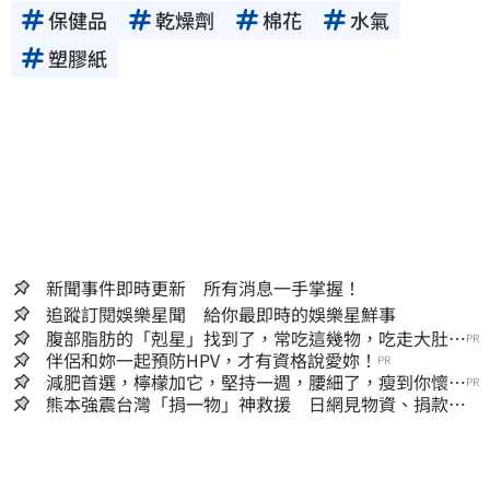
保健品
乾燥劑
棉花
水氣
塑膠紙
新聞事件即時更新 所有消息一手掌握！
追蹤訂閱娛樂星聞 給你最即時的娛樂星鮮事
腹部脂肪的「剋星」找到了，常吃這幾物，吃走大肚
PR
囊，瘦出小蠻腰
伴侶和妳一起預防HPV，才有資格說愛妳！
PR
減肥首選，檸檬加它，堅持一週，腰細了，瘦到你懷疑
PR
人生
熊本強震台灣「捐一物」神救援 日網見物資、捐款
喊：給台灣統治算了