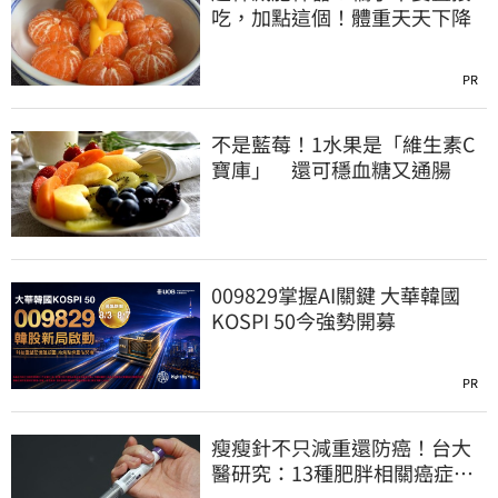
吃，加點這個！體重天天下降
PR
不是藍莓！1水果是「維生素C
寶庫」 還可穩血糖又通腸
009829掌握AI關鍵 大華韓國
KOSPI 50今強勢開募
PR
瘦瘦針不只減重還防癌！台大
醫研究：13種肥胖相關癌症風