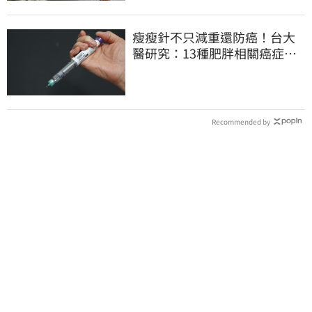
瘦瘦針不只減重還防癌！台大
醫研究：13種肥胖相關癌症風
險下降41%
Recommended by