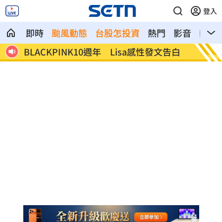
登入
即時
颱風動態
台股怎投資
熱門
影音
熱搜
BLACKPINK10週年 Lisa感性發文告白
明年度
GDP3