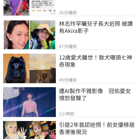
26分鐘前
林志玲罕曬兒子長大近照 被讚
有Akira影子
47分鐘前
12歲愛犬離世！敖犬曝頭七神
奇現象
49分鐘前
遭AI製作不雅影像　冠佑愛女
憤怒發聲了
1小時前
引退2年首認迷惘！前女優移居
香港後現況