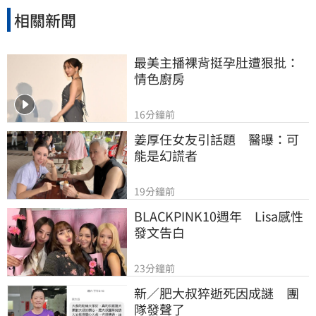
相關新聞
最美主播裸背挺孕肚遭狠批：
情色廚房
16分鐘前
姜厚任女友引話題　醫曝：可
能是幻謊者
19分鐘前
BLACKPINK10週年　Lisa感性
發文告白
23分鐘前
新／肥大叔猝逝死因成謎　團
隊發聲了