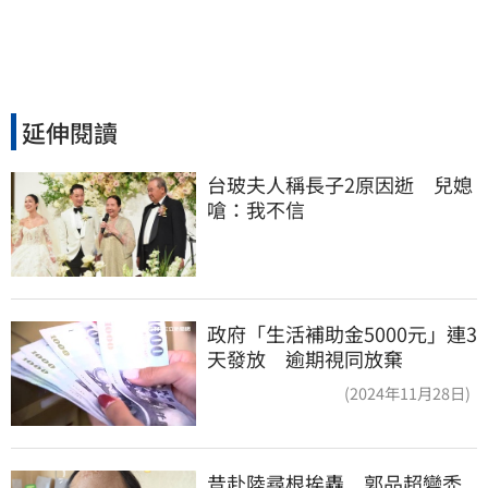
延伸閱讀
台玻夫人稱長子2原因逝　兒媳
嗆：我不信
政府「生活補助金5000元」連3
天發放 逾期視同放棄
(2024年11月28日)
昔赴陸尋根挨轟　郭品超變禿