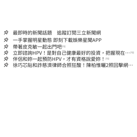
最即時的新聞話題 追蹤訂閱三立新聞網
一手掌握明星動態 即刻下載娛樂星聞APP
帶著皮克敏一起出門吧
PR
立即諮詢HPV！是對自己健康最好的投資，把握現在不
PR
嫌晚！
伴侶和妳一起預防HPV，才有資格說愛妳！
PR
徐巧芯貼和詐慈濟律師合照狂酸！陳柏惟曬2照回擊網笑
翻