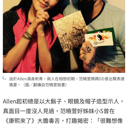
由於Allen滿身刺青，兩人在相戀初期，范曉萱媽媽DD曾出聲表達
擔憂。（圖／翻攝自范曉萱臉書）
Allen起初總是以大鬍子、眼鏡及帽子造型示人，
真面目一度沒人見過，范曉萱好姊妹小S曾在
《康熙來了》大膽毒舌，打趣揭密：「很難想像