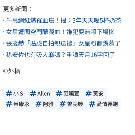
更多新聞：
千萬網紅爆罹血癌！揭：3年天天喝5杯奶茶
女星遭闖空門釀濺血！嫌犯耍無賴下場慘
張凌赫「貼臉自拍親送禮」女星粉都羨慕了
孫安佐也有吸大麻嗎？重讀天月16字回了
©外稿
小Ｓ
Allen
范曉萱
黃安
蔡康永
阿雅
曾莞婷
愛情長跑