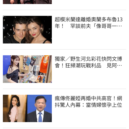
超模米蘭達離婚奧蘭多布魯13
年！ 罕談前夫「像哥哥一
樣」曝相處模式
獨家／野生河北彩花快閃文博
會！狂掃潮玩戰利品 見阿信
公仔喊「超Q」
瘋傳佟麗婭再婚中共高官！網
抖驚人內幕：當情婦懷孕上位