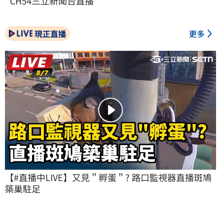
CH54三立新聞台直播
現正直播
更多
【#直播中LIVE】又見＂孵蛋＂? 路口監視器直播斑鳩
築巢駐足