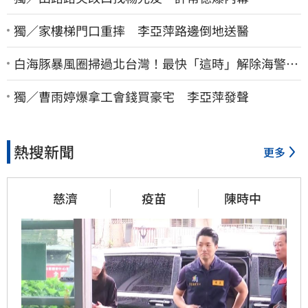
獨／家樓梯門口重摔 李亞萍路邊倒地送醫
白海豚暴風圈掃過北台灣！最快「這時」解除海警
9日停班停課一覽
獨／曹雨婷爆拿工會錢買豪宅 李亞萍發聲
熱搜新聞
更多
慈濟
疫苗
陳時中