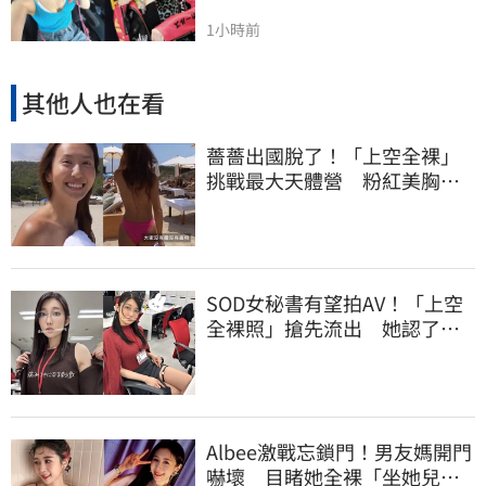
1小時前
其他人也在看
薔薔出國脫了！「上空全裸」
挑戰最大天體營 粉紅美胸被
路人狂讚
SOD女秘書有望拍AV！「上空
全裸照」搶先流出 她認了：
上班7個月沒男友
Albee激戰忘鎖門！男友媽開門
嚇壞 目睹她全裸「坐她兒子