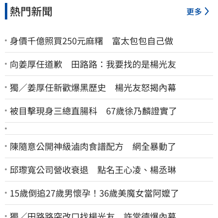
熱門新聞
更多
身價千億照買250元麻糬 富太包包自己做
向姜厚任道歉 田路路：我要找的是楊光友
獨／姜厚任新歡爆黑歷史 楊光友怒揭內幕
被目擊現身三總直腸科 67歲徐乃麟證實了
陳隨意公開神級滷肉食譜配方 網全暴動了
邱瓈寬公司營收衰退 點名王心凌、楊丞琳
15歲倒追27歲男懷孕！36歲美魔女當阿嬤了
獨／田路路突改口找楊光友 許常德爆內幕