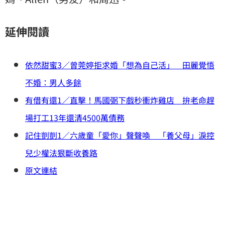
延伸閱讀
依然甜蜜3／曾莞婷拒求婚「想為自己活」 田麗覺悟
不婚：男人多餘
有借有還1／直擊！馬國弼下戲秒衝炸雞店 拚老命趕
場打工13年還清4500萬債務
記住剴剴1／六歲童「愛你」聲聲喚 「養父母」淚控
兒少權法狠斷收養路
原文連結