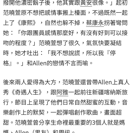
撥開他濃密鬍子後，他其實跟
黃安
很像。」起初
范曉萱原不想把感情事搬上檯面，不過既然一起
上了《康熙》，自然也躲不掉，
蔡康永
拐著彎問
她：「你跟團員感情那麼好，有沒有好到可以接
吻的程度？」范曉萱想了很久，氣氛快要凝結
時，她才吐出：「我不想說謊，所以我『停
格』。」和Allen的戀情不言而喻。
後來兩人愛得為大方，范曉萱還曾帶Allen上真人
秀《奇遇人生》，跟
阿雅
一起前往新疆喀納斯旅
行，節目上呈現了他們日常自然甜蜜的互動，音
樂創作上的默契，一起彈唱創作歌曲，畫面超
甜。范曉萱曾分享生命裡最重要的3個人就是媽
媽、Allen（男友）和周迅。