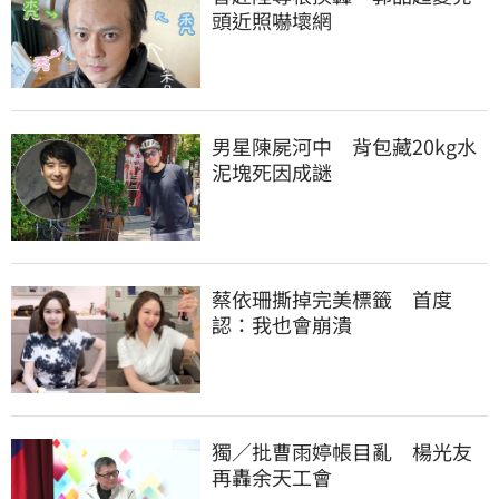
頭近照嚇壞網
男星陳屍河中　背包藏20kg水
泥塊死因成謎
蔡依珊撕掉完美標籤　首度
認：我也會崩潰
獨／批曹雨婷帳目亂　楊光友
再轟余天工會