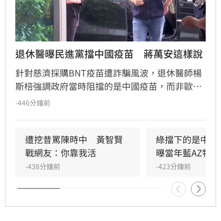
退休醫曝民進黨擋中國疫苗　蔣萬安這樣說
針對慈濟採購BNT疫苗遭詐騙風波，退休醫師楊
斯棓強調政府當時阻擋的是中國疫苗，而非歐美
疫苗。然而，台北市長蔣萬安則反駁，指出疫情
-446分鐘前
期間政府百般刁難民間企業與團體採購疫苗，造
成民眾慘痛經驗，此為客觀事實。
遭挖昔罵陳時中　黃智賢
綠擋下的是中國
戰網友：你靠我活
曝當年藍AZ特戰
-438分鐘前
-423分鐘前