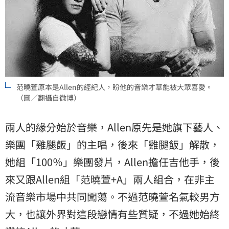
范曉萱原本是Allen的經紀人，盼他的音樂才華能被大眾喜愛。
（圖／翻攝自微博）
兩人的緣分始於音樂，Allen原先是她旗下藝人、
樂團「雞腿飯」的主唱，後來「雞腿飯」解散，
她組「100％」樂團發片，Allen擔任吉他手，後
來又跟Allen組「范曉萱+A」兩人組合，在非主
流音樂市場中共同闖蕩。不過范曉萱名氣較男方
大，也讓外界對這段戀情有些質疑，不過她始終