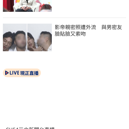
影帝親密照遭外流　與男密友
臉貼臉又索吻
現正直播