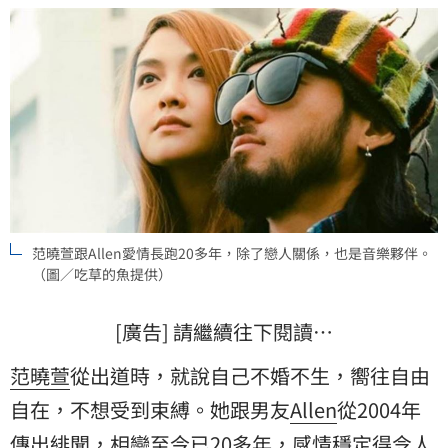
范曉萱跟Allen愛情長跑20多年，除了戀人關係，也是音樂夥伴。
（圖／吃草的魚提供）
[廣告] 請繼續往下閱讀…
范曉萱
從出道時，就說自己不婚不生，嚮往自由
自在，不想受到束縛。她跟男友
Allen
從2004年
傳出緋聞，相戀至今已20多年，感情穩定得令人