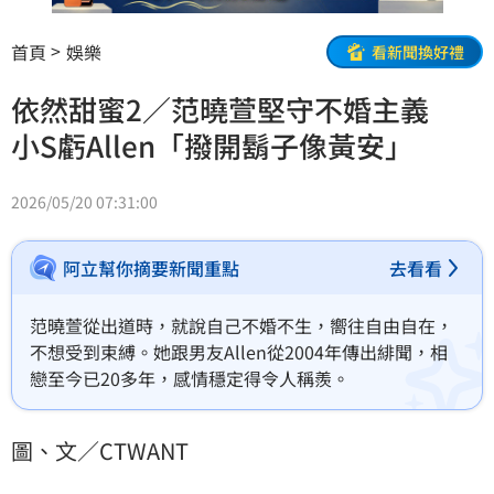
首頁
娛樂
看新聞換好禮
依然甜蜜2／范曉萱堅守不婚主義
小S虧Allen「撥開鬍子像黃安」
2026/05/20 07:31:00
阿立幫你摘要新聞重點
去看看
范曉萱從出道時，就說自己不婚不生，嚮往自由自在，
不想受到束縛。她跟男友Allen從2004年傳出緋聞，相
戀至今已20多年，感情穩定得令人稱羨。
圖、文／CTWANT