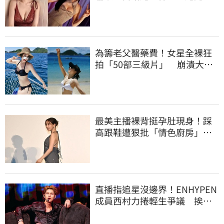
身上」
為籌老父醫藥費！女星全裸狂
拍「50部三級片」 崩潰大
哭：沒靈魂了
最美主播裸背挺孕肚現身！踩
高跟鞋遭狠批「情色廚房」：
根本是肚兜
直播指追星沒邊界！ENHYPEN
成員西村力捲輕生爭議 挨
批：獨厚國外粉絲