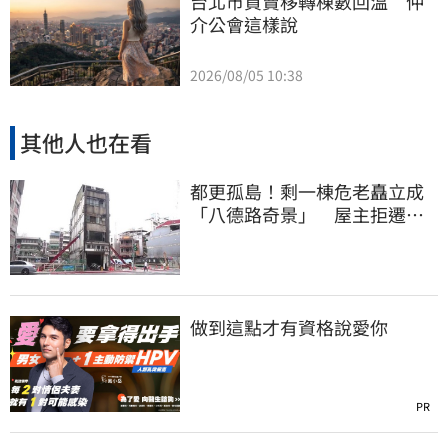
台北市買賣移轉棟數回溫　仲
介公會這樣說
2026/08/05 10:38
其他人也在看
都更孤島！剩一棟危老矗立成
「八德路奇景」 屋主拒遷原
因曝
做到這點才有資格說愛你
PR