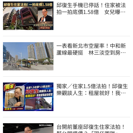
邱復生手機已停話！住家被法
拍一拍底價1.58億 女兒曝原
因：幫台開還債
一表看新北市空屋率！中和新
蘆線最硬挺 林三淡空到房價
開始下修了
獨家／住家1.5億法拍！邱復生
樂觀談人生：租屋就好！我還
要開創自媒體
台開前董座邱復生住家法拍！