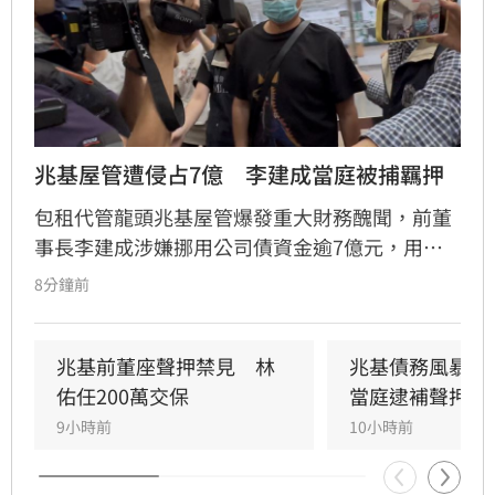
兆基屋管遭侵占7億　李建成當庭被捕羈押
包租代管龍頭兆基屋管爆發重大財務醜聞，前董
事長李建成涉嫌挪用公司債資金逾7億元，用於
個人私用及支付前妻生活費，遭檢方依背信、侵
8分鐘前
占等罪聲押禁見獲准。共同創辦人林佑任則以
200萬元交保並限制出境。
兆基前董座聲押禁見　林
兆基債務風暴！
佑任200萬交保
當庭逮補聲押禁
9小時前
10小時前