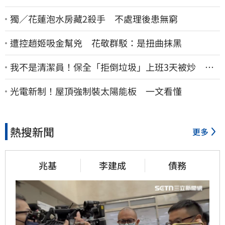
獨／花蓮泡水房藏2殺手 不處理後患無窮
遭控趙姬吸金幫兇 花敬群駁：是扭曲抹黑
我不是清潔員！保全「拒倒垃圾」上班3天被炒 找
法院討公道結果出爐
光電新制！屋頂強制裝太陽能板 一文看懂
熱搜新聞
更多
兆基
李建成
債務