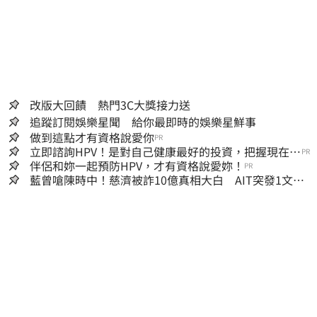
改版大回饋 熱門3C大獎接力送
追蹤訂閱娛樂星聞 給你最即時的娛樂星鮮事
做到這點才有資格說愛你
PR
立即諮詢HPV！是對自己健康最好的投資，把握現在不
PR
嫌晚！
伴侶和妳一起預防HPV，才有資格說愛妳！
PR
藍曾嗆陳時中！慈濟被詐10億真相大白 AIT突發1文酸
爆…他笑：真的很會