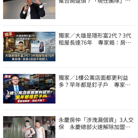
幫台開還債？「現任團隊」怒
了列五聲明喊告
獨家／大雄是隱形富2代？3代
租屋長達76年 專家揭：房東1
原因不敢趕人
獨家／1樓公寓店面都更利益
多？早年都是釘子戶 專家解
密：現在不同了
永慶房仲「涉洩漏個資」3人交
保 永慶總部火速解除加盟：
已多次教育！