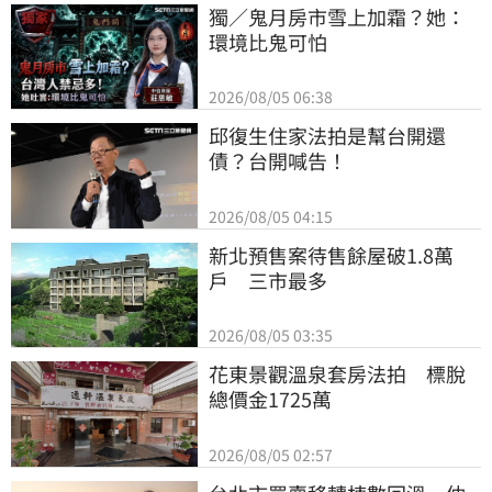
獨／鬼月房市雪上加霜？她：
環境比鬼可怕
2026/08/05 06:38
邱復生住家法拍是幫台開還
債？台開喊告！
2026/08/05 04:15
新北預售案待售餘屋破1.8萬
戶　三市最多
2026/08/05 03:35
花東景觀溫泉套房法拍　標脫
總價金1725萬
2026/08/05 02:57