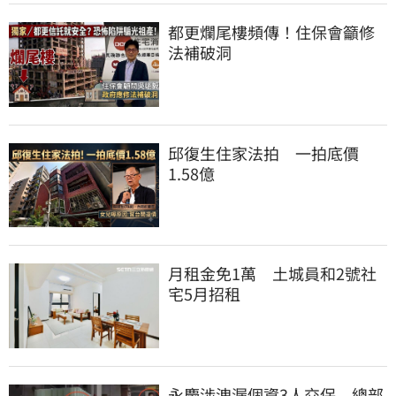
都更爛尾樓頻傳！住保會籲修
法補破洞
邱復生住家法拍　一拍底價
1.58億
月租金免1萬　土城員和2號社
宅5月招租
永慶涉洩漏個資3人交保　總部