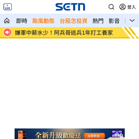
登入
即時
颱風動態
台股怎投資
熱門
影音
熱搜
逮
嫌軍中薪水少！阿兵哥逃兵1年打工養家
輝達擬
施