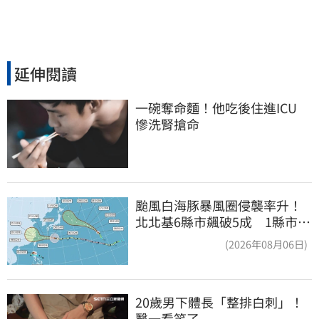
延伸閱讀
一碗奪命麵！他吃後住進ICU　
慘洗腎搶命
颱風白海豚暴風圈侵襲率升！
北北基6縣市飆破5成 1縣市
「最高達67%」
(2026年08月06日)
20歲男下體長「整排白刺」！
醫一看笑了