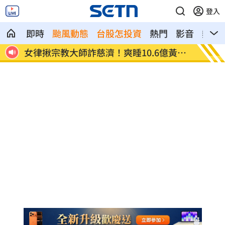
登入
即時
颱風動態
台股怎投資
熱門
影音
熱搜
臟驟
女律揪宗教大師詐慈濟！爽睡10.6億黃金
台男星
堆