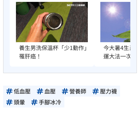
今大暑4生肖
養生男洗保溫杯「少1動作」 
運大法一次看
罹肝癌！
低血壓
血壓
營養師
壓力襪
頭暈
手腳冰冷