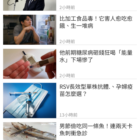
2小時前
比加工食品毒！它害人愈吃愈
餓、生一堆病
2小時前
他前期糖尿病砸錢狂喝「能量
水」下場慘了
2小時前
RSV長效型單株抗體.、孕婦疫
苗怎麼選？
13小時前
男節儉吃同一條魚！連兩天卡
魚刺衝急診