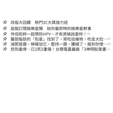
改版大回饋 熱門3C大獎接力送
追蹤訂閱娛樂星聞 給你最即時的娛樂星鮮事
伴侶和妳一起預防HPV，才有資格說愛妳！
PR
腹部脂肪的「剋星」找到了，常吃這幾物，吃走大肚
PR
囊，瘦出小蠻腰
減肥首選，檸檬加它，堅持一週，腰細了，瘦到你懷疑
PR
人生
挖到童骨…已2死5重傷！台積電嘉義廠「3神明駐駕畫面
曝光」