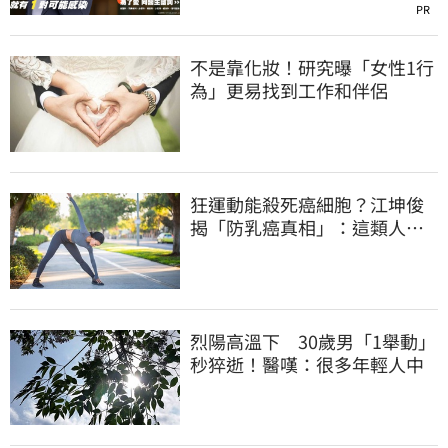
PR
不是靠化妝！研究曝「女性1行
為」更易找到工作和伴侶
狂運動能殺死癌細胞？江坤俊
揭「防乳癌真相」：這類人可
降20%風險
烈陽高溫下 30歲男「1舉動」
秒猝逝！醫嘆：很多年輕人中