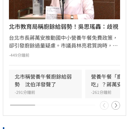
北市教育局稱廚餘給弱勢！吳思瑤轟：歧視
台北市長蔣萬安推動國中小營養午餐免費政策，
卻引發廚餘過量疑慮。市議員林亮君質詢時，教
育局長湯志民拋出將剩餘廚餘與剩食送交「食物
-449分鐘前
銀行」或弱勢團體交流，引發輿論譁然。民進黨
立委吳思瑤痛批，國民黨就是歧視弱勢的政黨，
蔣市府就是欺凌弱勢的政府，「蔣萬安還有臉講
北市稱營養午餐廚餘給弱
營養午餐「廚餘
食安？」
勢　沈伯洋發聲了
吃」？蔣萬安回
-291分鐘前
-261分鐘前