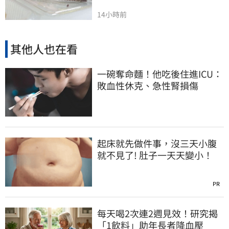
14小時前
其他人也在看
一碗奪命麵！他吃後住進ICU：
敗血性休克、急性腎損傷
起床就先做件事，沒三天小腹
就不見了! 肚子一天天變小！
PR
每天喝2次連2週見效！研究揭
「1飲料」助年長者降血壓