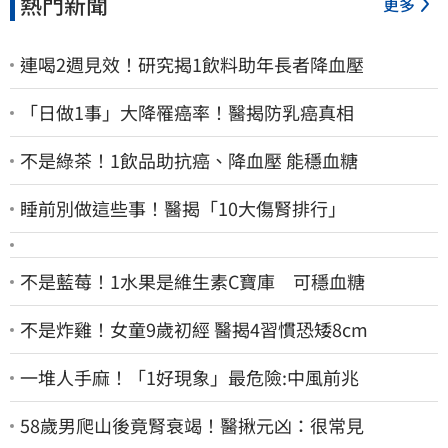
熱門新聞
更多
連喝2週見效！研究揭1飲料助年長者降血壓
「日做1事」大降罹癌率！醫揭防乳癌真相
不是綠茶！1飲品助抗癌、降血壓 能穩血糖
睡前別做這些事！醫揭「10大傷腎排行」
不是藍莓！1水果是維生素C寶庫 可穩血糖
不是炸雞！女童9歲初經 醫揭4習慣恐矮8cm
一堆人手麻！「1好現象」最危險:中風前兆
58歲男爬山後竟腎衰竭！醫揪元凶：很常見