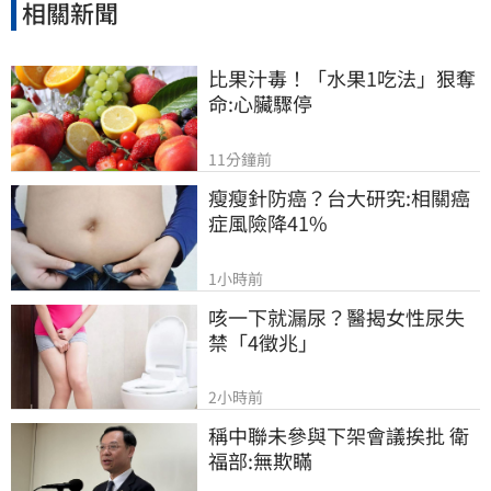
相關新聞
比果汁毒！「水果1吃法」狠奪
命:心臟驟停
11分鐘前
瘦瘦針防癌？台大研究:相關癌
症風險降41%
1小時前
咳一下就漏尿？醫揭女性尿失
禁「4徵兆」
2小時前
稱中聯未參與下架會議挨批 衛
福部:無欺瞞