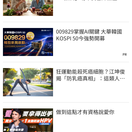
009829掌握AI關鍵 大華韓國
KOSPI 50今強勢開募
PR
狂運動能殺死癌細胞？江坤俊
揭「防乳癌真相」：這類人可
降20%風險
做到這點才有資格說愛你