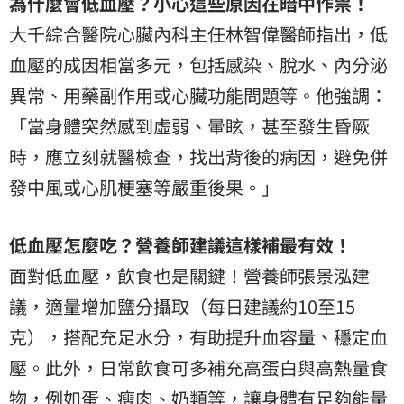
為什麼會低血壓？小心這些原因在暗中作祟！
大千綜合醫院心臟內科主任林智偉醫師指出，低
血壓的成因相當多元，包括感染、脫水、內分泌
異常、用藥副作用或心臟功能問題等。他強調：
「當身體突然感到虛弱、暈眩，甚至發生昏厥
時，應立刻就醫檢查，找出背後的病因，避免併
發中風或心肌梗塞等嚴重後果。」
低血壓怎麼吃？營養師建議這樣補最有效！
面對低血壓，飲食也是關鍵！營養師張景泓建
議，適量增加鹽分攝取（每日建議約10至15
克），搭配充足水分，有助提升血容量、穩定血
壓。此外，日常飲食可多補充高蛋白與高熱量食
物，例如蛋、瘦肉、奶類等，讓身體有足夠能量