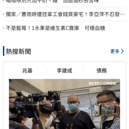
喝咖啡別只加牛奶、糖 加這個秒去苦味
獨家／曹雨婷遭控拿工會錢買豪宅！李亞萍不忍發
聲：余天管工會都貼錢
不是藍莓！1水果是維生素C寶庫 可穩血糖
熱搜新聞
更多
兆基
李建成
債務