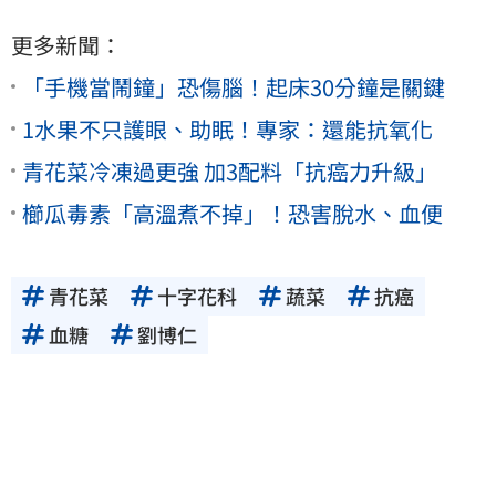
更多新聞：
「手機當鬧鐘」恐傷腦！起床30分鐘是關鍵
1水果不只護眼、助眠！專家：還能抗氧化
青花菜冷凍過更強 加3配料「抗癌力升級」
櫛瓜毒素「高溫煮不掉」！恐害脫水、血便
青花菜
十字花科
蔬菜
抗癌
血糖
劉博仁