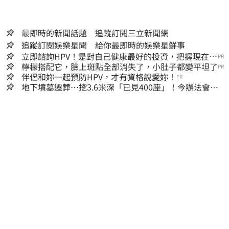
最即時的新聞話題 追蹤訂閱三立新聞網
追蹤訂閱娛樂星聞 給你最即時的娛樂星鮮事
立即諮詢HPV！是對自己健康最好的投資，把握現在不
PR
嫌晚！
檸檬搭配它，臉上斑點全部消失了，小肚子都變平坦了
PR
伴侶和妳一起預防HPV，才有資格說愛妳！
PR
地下墳墓遷葬…挖3.6米深「已見400座」！今辦法會安
撫祖先