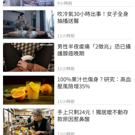
9小時前
吹冷氣30小時出事！女子全身
抽搐送醫
11小時前
男性半夜痠痛「2徵兆」恐已攝
護腺癌晚期
11小時前
100%果汁也傷身？研究：高血
壓風險增35%
11小時前
手上只剩24元！獨居嬤不動存
款原因惹鼻酸
12小時前