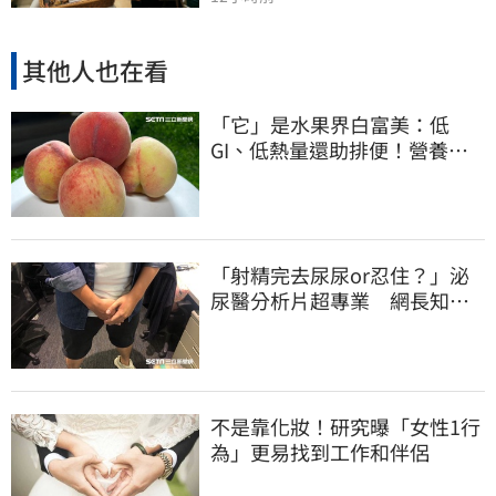
其他人也在看
「它」是水果界白富美：低
GI、低熱量還助排便！營養師
曝黃金攝取量
「射精完去尿尿or忍住？」泌
尿醫分析片超專業 網長知
識：解開15年疑惑
不是靠化妝！研究曝「女性1行
為」更易找到工作和伴侶