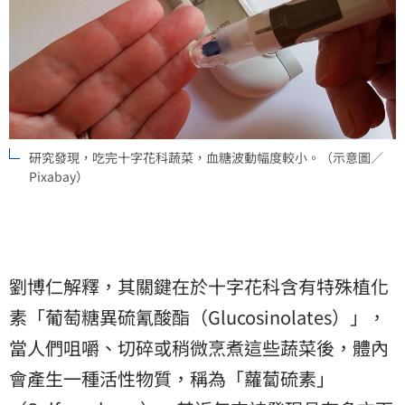
研究發現，吃完十字花科蔬菜，血糖波動幅度較小。（示意圖／
Pixabay）
劉博仁解釋，其關鍵在於十字花科含有特殊植化
素「葡萄糖異硫氰酸酯（Glucosinolates）」，
當人們咀嚼、切碎或稍微烹煮這些蔬菜後，體內
會產生一種活性物質，稱為「蘿蔔硫素」