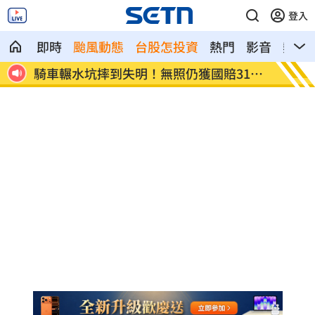
登入
即時
颱風動態
台股怎投資
熱門
影音
熱搜
11
日本女狂刷2000筆訂單！害集英社慘損43
不聽陳
億
曝