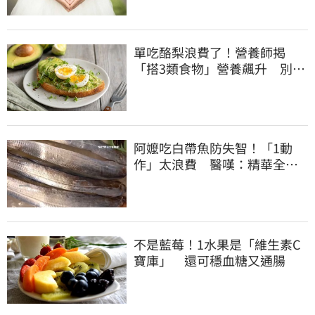
單吃酪梨浪費了！營養師揭
「搭3類食物」營養飆升 別再
加蜂蜜
阿嬤吃白帶魚防失智！「1動
作」太浪費 醫嘆：精華全沒
了
不是藍莓！1水果是「維生素C
寶庫」 還可穩血糖又通腸