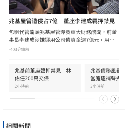
兆基屋管遭侵占7億　董座李建成羈押禁見
包租代管龍頭兆基屋管爆發重大財務醜聞，前董
事長李建成涉嫌挪用公司債資金逾7億元，用於
個人私用及支付前妻生活費，遭檢方依背信、侵
-403分鐘前
占等罪聲押禁見獲准。共同創辦人林佑任則以
200萬元交保並限制出境。
兆基前董座聲押禁見　林
兆基債務風暴！
佑任200萬交保
當庭逮補聲押禁
2小時前
3小時前
相關新聞