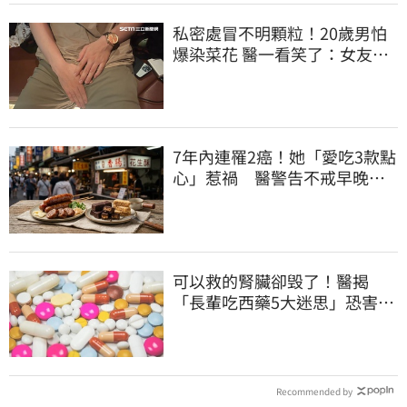
私密處冒不明顆粒！20歲男怕
爆染菜花 醫一看笑了：女友常
誤會
7年內連罹2癌！她「愛吃3款點
心」惹禍 醫警告不戒早晚有
肝癌
可以救的腎臟卻毁了！醫揭
「長輩吃西藥5大迷思」恐害洗
腎
Recommended by