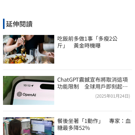
延伸閱讀
吃飯前多做1事「多瘦2公
斤」　黃金時機曝
ChatGPT震撼宣布將取消這項
功能限制 全球用戶即刻起
「免費」用到飽
(2025年01月24日)
餐後坐著「1動作」　專家：血
糖最多降52%