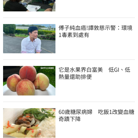
傅子純血癌!譚敦慈示警：環境
1毒素到處有
它是水果界白富美　低GI、低
熱量還助排便
60歲糖尿病婦　吃飯1改變血糖
奇蹟下降