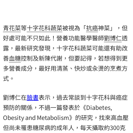
青花菜
等
十字花科
蔬菜
被視為「
抗癌
神菜」，但
好處可能不只如此！營養功能醫學醫師
劉博仁
透
露，最新研究發現，十字花科蔬菜可能還有助改
善
血糖
控制及新陳代謝，但要記得，若想得到更
多營養成分，最好用清蒸、快炒或汆燙的烹煮方
式。
劉博仁在
臉書
表示，過去常談到十字花科與癌症
預防的關係，不過一篇發表於《Diabetes,
Obesity and Metabolism》的研究，找來高血壓
但尚未罹患糖尿病的成年人，每天攝取約300克