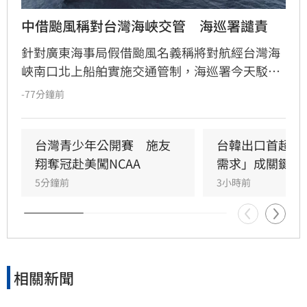
中借颱風稱對台灣海峽交管　海巡署譴責
針對廣東海事局假借颱風名義稱將對航經台灣海
峽南口北上船舶實施交通管制，海巡署今天駁斥
中國無權在台灣海峽實施交通管制，並嚴厲譴
-77分鐘前
責。
台灣青少年公開賽　施友
台韓出口首超日
翔奪冠赴美闖NCAA
需求」成關鍵
5分鐘前
3小時前
相關新聞