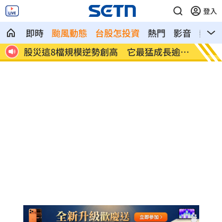
登入
即時
颱風動態
台股怎投資
熱門
影音
熱搜
長逾
爆掛表妹當小三！表姊擅貼IG下場慘了
半導體