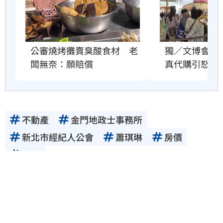
公審燒烤攤賣臭酸食材　老
獨／文博會爆
闆無奈：願賠償
真代購引怒火
不動產
金門地政士事務所
新北市經紀人公會
蕭琪琳
房價
房市