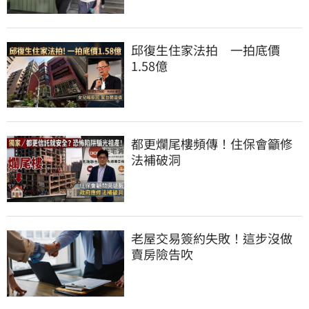
邱復生住家法拍　一拍底價
1.58億
都更爛尾樓頻傳！住保會籲修
法補破洞
老屋交易簽約失敗！這步沒做
賣房險告吹