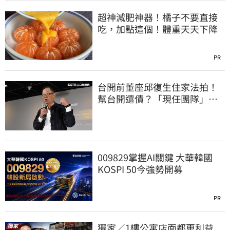
超神減肥神器！橘子不要直接
吃，加點這個！體重天天下降
PR
台開前董座邱復生住家法拍！
幫台開還債？「現任團隊」怒
了列五聲明喊告
009829掌握AI關鍵 大華韓國
KOSPI 50今強勢開募
PR
獨家／1樓公寓店面都更利益