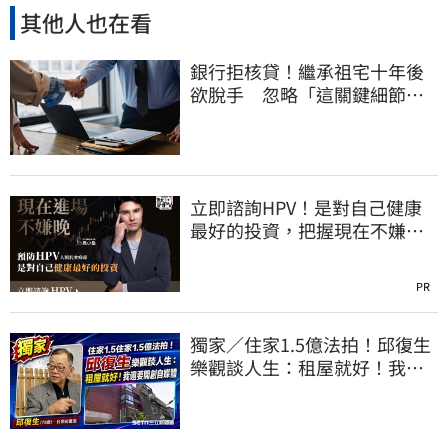
其他人也在看
銀行拒核貸！繼承祖宅十年後
欲脫手 忽略「這關鍵細節」
竟卡關
立即諮詢HPV！是對自己健康
最好的投資，把握現在不嫌
晚！
PR
獨家／住家1.5億法拍！邱復生
樂觀談人生：租屋就好！我還
要開創自媒體