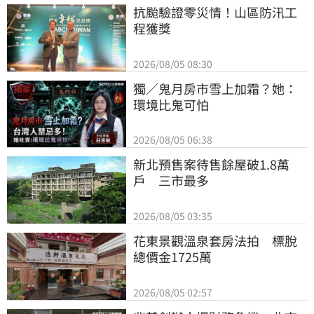
抗颱驗證零災情！山區防汛工
程獲獎
2026/08/05 08:30
獨／鬼月房市雪上加霜？她：
環境比鬼可怕
2026/08/05 06:38
新北預售案待售餘屋破1.8萬
戶　三市最多
2026/08/05 03:35
花東景觀溫泉套房法拍　標脫
總價金1725萬
2026/08/05 02:57