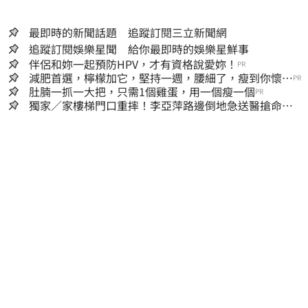
最即時的新聞話題 追蹤訂閱三立新聞網
追蹤訂閱娛樂星聞 給你最即時的娛樂星鮮事
伴侶和妳一起預防HPV，才有資格說愛妳！
PR
減肥首選，檸檬加它，堅持一週，腰細了，瘦到你懷疑
PR
人生
肚腩一抓一大把，只需1個雞蛋，用一個瘦一個
PR
獨家／家樓梯門口重摔！李亞萍路邊倒地急送醫搶命
「最新傷況」曝