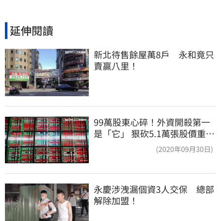
延伸閱讀
新北待售餘屋萬8戶　永和竟只
賣贏八里！
99萬股東心碎！外資開殺第一
是「它」 狠砍5.1萬張股價重挫
近5%
(2020年09月30日)
永慶涉洩漏個資3人交保　總部
解除加盟！