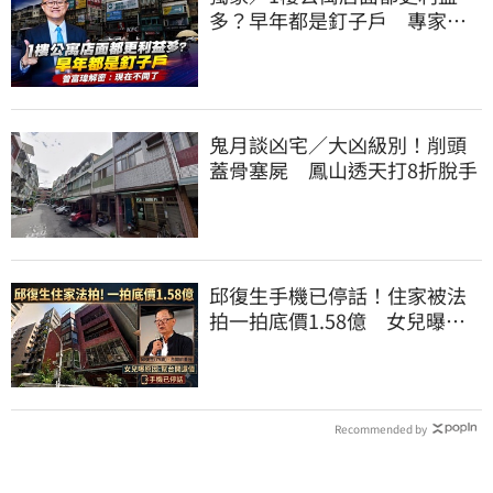
多？早年都是釘子戶 專家解
密：現在不同了
鬼月談凶宅／大凶級別！削頭
蓋骨塞屍 鳳山透天打8折脫手
邱復生手機已停話！住家被法
拍一拍底價1.58億 女兒曝原
因：幫台開還債
Recommended by