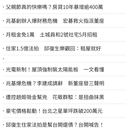
父親節真的快樂嗎？房貸10年暴增逾400萬
兆基創辦人爆財務危機 宏碁救火指派董座
月租金免1萬 土城員和2號社宅5月招租
住家1.5億法拍 邱復生樂觀回：租屋就好
光電新制！屋頂強制裝太陽能板 一文看懂
兆基爆危機？李建成請辭 新董座發三聲明
遭控趙姬吸金幫兇 花敬群駁：是扭曲抹黑
豪宅價格鬆動！台北之星單坪跌破200萬元
邱復生住家法拍是幫台開還債？台開喊告！