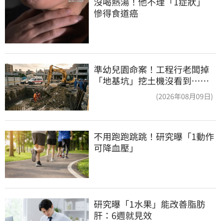
沒喝熱湯！他不理「1症狀」　
慘得食道癌
準幼兒園命案！工程行老闆掉
「地基坑」挖土機沒看到…下
土石活埋他
(2026年08月09日)
不用跑跑跳跳！研究曝「1動作
可降血壓」
研究曝「1水果」能改善脂肪
肝：6週就見效