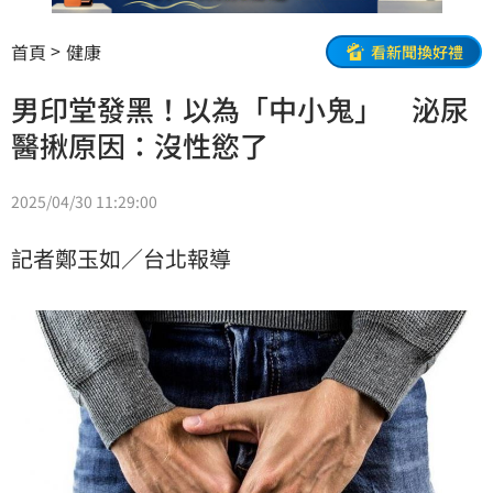
首頁
健康
看新聞換好禮
男印堂發黑！以為「中小鬼」 泌尿
醫揪原因：沒性慾了
2025/04/30 11:29:00
記者鄭玉如／台北報導