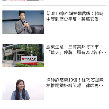
慈濟10億詐騙案翻舊帳：陳時
中等到歷史平反，蔣萬安償還
2022政治利息
股東注意！三商美邦將下市
「這天」停牌 還有252名千張
大戶
律師詐慈濟10億！徐巧芯提陳
柏惟踢鐵板網笑爆 律師再曬1
照補刀