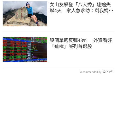
女山友攀登「八大秀」迷途失
聯4天 家人急求助：剩我媽還
沒找到
股價單週反彈43% 外資看好
「這檔」喊列首選股
Recommended by