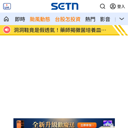
登入
即時
颱風動態
台股怎投資
熱門
影音
熱搜
！藥師揭黴菌培養皿真
遭蔡阿嘎開撕消失！蘿拉轉行16
文