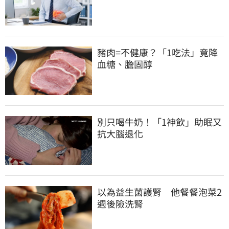
豬肉=不健康？「1吃法」竟降
血糖、膽固醇
別只喝牛奶！「1神飲」助眠又
抗大腦退化
以為益生菌護腎　他餐餐泡菜2
週後險洗腎