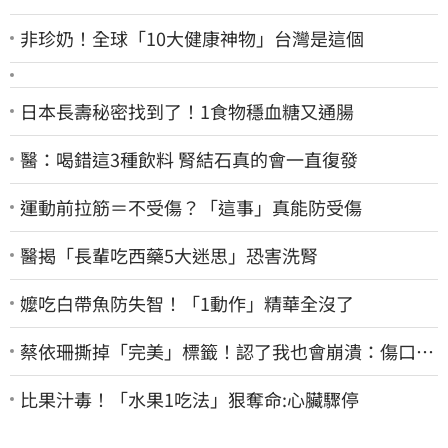
非珍奶！全球「10大健康神物」台灣是這個
日本長壽秘密找到了！1食物穩血糖又通腸
醫：喝錯這3種飲料 腎結石真的會一直復發
運動前拉筋＝不受傷？「這事」真能防受傷
醫揭「長輩吃西藥5大迷思」恐害洗腎
嬤吃白帶魚防失智！「1動作」精華全沒了
蔡依珊撕掉「完美」標籤！認了我也會崩潰：傷口終
究會癒合
比果汁毒！「水果1吃法」狠奪命:心臟驟停