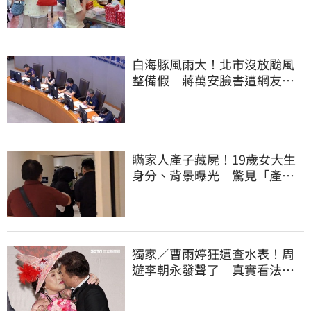
回：我自己做的
白海豚風雨大！北市沒放颱風
整備假 蔣萬安臉書遭網友灌
爆：標準在哪？
瞞家人產子藏屍！19歲女大生
身分、背景曝光 驚見「產檢
紀錄全空白」
獨家／曹雨婷狂遭查水表！周
遊李朝永發聲了 真實看法曝
光