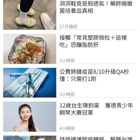
洞洞鞋竟是假透氣！藥師揭黴
菌培養皿真相
27分鐘前
接觸「常見塑膠微粒＋這樣
吃」恐釀脂肪肝
2小時前
公費肺鏈疫苗8/10升級QA秒
懂：只需打1劑
3小時前
12歲台生陳鈞甯　獲德青少年
鋼琴大賽冠軍
4小時前
拜登攝護腺癌轉移　醫籲台灣