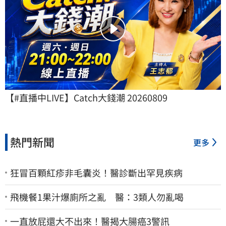
【#直播中LIVE】Catch大錢潮 20260809
熱門新聞
更多
狂冒百顆紅疹非毛囊炎！醫診斷出罕見疾病
飛機餐1果汁爆廁所之亂 醫：3類人勿亂喝
一直放屁還大不出來！醫揭大腸癌3警訊