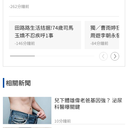
事業漸入佳境，卻因身體狀況欠佳及腳傷復發，
-262分鐘前
緊急宣布龜苓膏業務暫時停擺。田路路透過社群
發文向客戶致歉，懇請外界體諒其年事已高，需
優先處理私人事務並調養身體。長期相挺的歌手
田路路生活拮据!74歲司馬
獨／曹雨婷狂遭
乾妹奕君也證實此消息。
玉嬌不忍疾呼1事
周遊李朝永發聲
-146分鐘前
-84分鐘前
相關新聞
兒下體雄偉老爸基因強？ 泌尿
科醫曝關鍵
10分鐘前