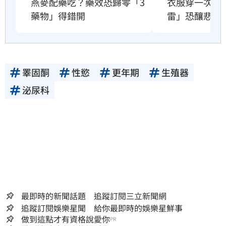
衣服穿一次就
燕麥配藥吃？藥效恐歸零「3
雷」恐釀悲劇
藥物」得錯開
睪固酮
性慾
更年期
生殖器
泌尿科
最即時的新聞話題 追蹤訂閱三立新聞網
追蹤訂閱娛樂星聞 給你最即時的娛樂星鮮事
做到這點才有資格說愛你
PR