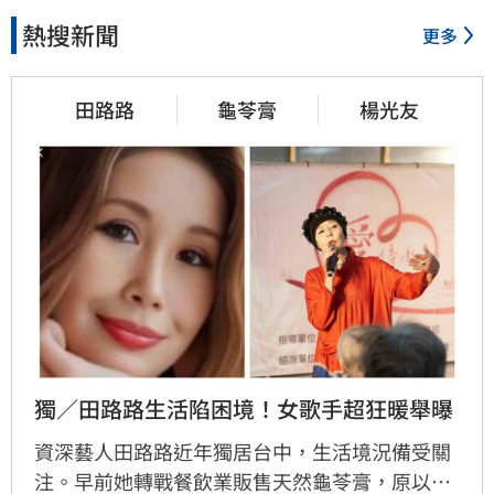
熱搜新聞
更多
田路路
龜苓膏
楊光友
獨／田路路生活陷困境！女歌手超狂暖舉曝
資深藝人田路路近年獨居台中，生活境況備受關
注。早前她轉戰餐飲業販售天然龜苓膏，原以為