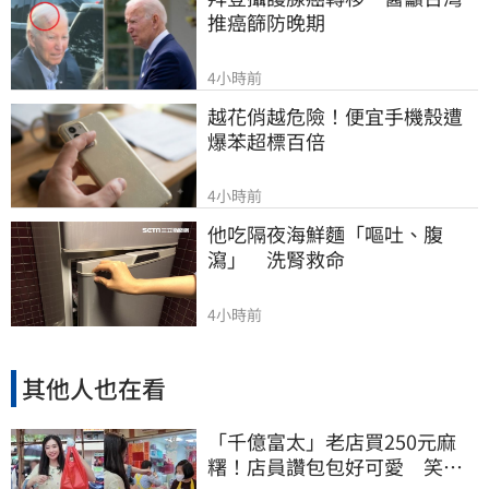
推癌篩防晚期
4小時前
越花俏越危險！便宜手機殼遭
爆苯超標百倍
4小時前
他吃隔夜海鮮麵「嘔吐、腹
瀉」　洗腎救命
4小時前
其他人也在看
「千億富太」老店買250元麻
糬！店員讚包包好可愛 笑