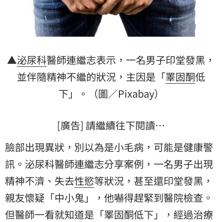
▲
泌尿科
醫師連繼志表示，一名男子印堂發黑，
並伴隨精神不繼的狀況，主因是「
睪固酮
低
下」。（圖／Pixabay）
[廣告] 請繼續往下閱讀…
臉部出現異狀，別以為是小毛病，可能是健康警
訊。泌尿科醫師連繼志分享案例，一名男子出現
精神不濟、失去
性慾
等狀況，甚至還印堂發黑，
親友懷疑「中小鬼」，他嚇得趕緊到醫院檢查。
但醫師一看就知道是「睪固酮低下」，經過治療