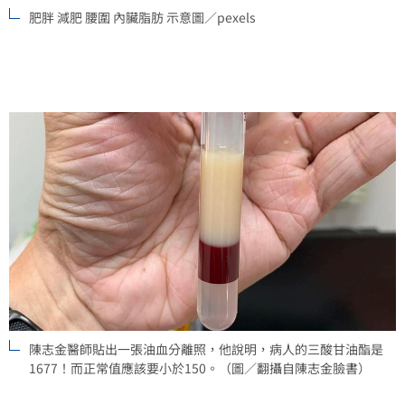
肥胖 減肥 腰圍 內臟脂肪 示意圖／pexels
陳志金醫師貼出一張油血分離照，他說明，病人的三酸甘油酯是
1677！而正常值應該要小於150。（圖／翻攝自陳志金臉書）