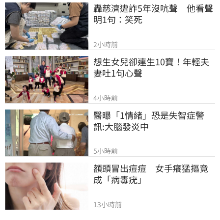
轟慈濟遭詐5年沒吭聲　他看聲
明1句：笑死
2小時前
想生女兒卻連生10寶！年輕夫
妻吐1句心聲
4小時前
醫曝「1情緒」恐是失智症警
訊:大腦發炎中
5小時前
額頭冒出痘痘　女手癢猛摳竟
成「病毒疣」
13小時前