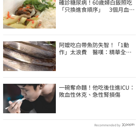
確診糖尿病！60歲婦白飯照吃
「只換進食順序」 3個月血糖
奇蹟下降
阿嬤吃白帶魚防失智！「1動
作」太浪費 醫嘆：精華全沒
了
一碗奪命麵！他吃後住進ICU：
敗血性休克、急性腎損傷
Recommended by