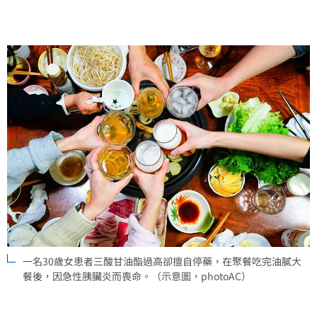
一名30歲女患者三酸甘油酯過高卻擅自停藥，在聚餐吃完油膩大
餐後，因急性胰臟炎而喪命。（示意圖，photoAC）