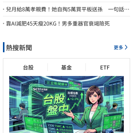
兒月給8萬孝親費！她自掏5萬買平板送孫 一句話愣
原地「傷心不已」
靠AI減肥45天瘦20KG！男多重器官衰竭險死
熱搜新聞
更多
台股
基金
ETF