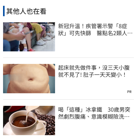
其他人也在看
新冠升溫！疾管署示警「8症
狀」可先快篩 醫點名2類人重
症高風險
起床就先做件事，沒三天小腹
就不見了! 肚子一天天變小！
PR
喝「這種」冰拿鐵 30歲男突
然劇烈腹痛、意識模糊險洗
腎！