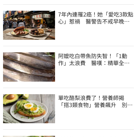
7年內連罹2癌！她「愛吃3款點
心」惹禍 醫警告不戒早晚有
肝癌
阿嬤吃白帶魚防失智！「1動
作」太浪費 醫嘆：精華全沒
了
單吃酪梨浪費了！營養師揭
「搭3類食物」營養飆升 別再
加蜂蜜