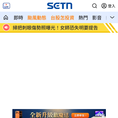
登入
即時
颱風動態
台股怎投資
熱門
影音
熱搜
調查曝
掃把刺眼傷勢照曝光！女師恐失明要提告
蘋果砍