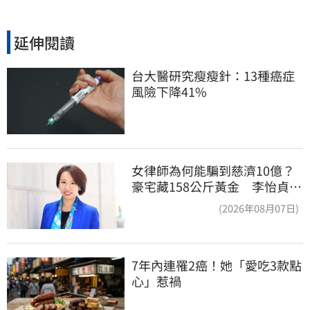
延伸閱讀
台大醫研究瘦瘦針：13種癌症
風險下降41%
女律師為何能騙到慈濟10億？
豪宅藏158公斤黃金 李怡貞驚
曝背後身分
(2026年08月07日)
7年內連罹2癌！她「愛吃3款點
心」惹禍