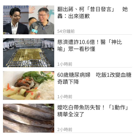
翻出蔣、柯「昔日發言」　她
轟：出來道歉
54分鐘前
慈濟遭詐10.6億！醫「神比
喻」眾一看秒懂
1小時前
60歲糖尿病婦　吃飯1改變血糖
奇蹟下降
1小時前
嬤吃白帶魚防失智！「1動作」
精華全沒了
2小時前