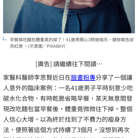
早餐換吃麵包體重真的掉了！41歲男開心3照做個月，健檢報告卻
亮紅燈 。(示意圖／PIXABAY)
[廣告] 請繼續往下閱讀…
家醫科醫師李思賢近日在
臉書粉專
分享了一個讓
人意外的臨床案例：一名41歲男子平時刻意少吃
碳水化合物、有時乾脆省略早餐，某天無意間發
現改吃麵包當早餐後，體重竟微微往下掉，整個
人信心大增，以為終於找到了不費力的瘦身方
法，便照著這個方式持續了3個月。沒想到再次