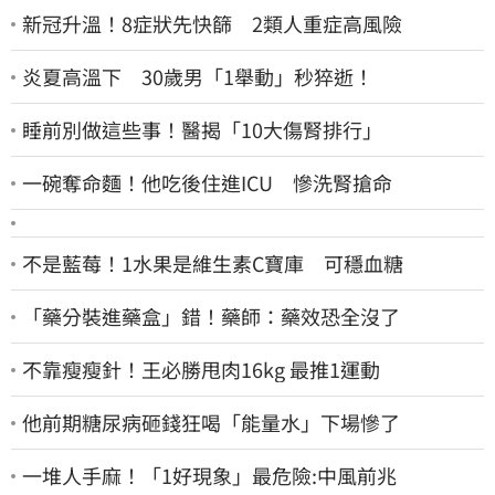
新冠升溫！8症狀先快篩 2類人重症高風險
炎夏高溫下 30歲男「1舉動」秒猝逝！
睡前別做這些事！醫揭「10大傷腎排行」
一碗奪命麵！他吃後住進ICU 慘洗腎搶命
不是藍莓！1水果是維生素C寶庫 可穩血糖
「藥分裝進藥盒」錯！藥師：藥效恐全沒了
不靠瘦瘦針！王必勝甩肉16kg 最推1運動
他前期糖尿病砸錢狂喝「能量水」下場慘了
一堆人手麻！「1好現象」最危險:中風前兆