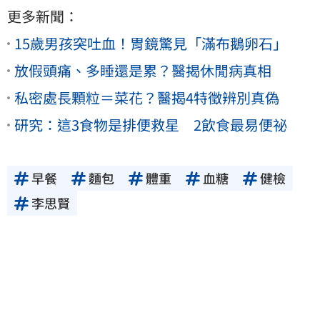
更多新聞：
15歲男孩突吐血！胃鏡驚見「滿布鵝卵石」
放假頭痛、多睡還是累？醫揭休閒病真相
私密處長顆粒＝菜花？醫揭4特徵辨別真偽
研究：這3食物是排便救星 2飲食最易便祕
早餐
麵包
體重
血糖
健檢
李思賢