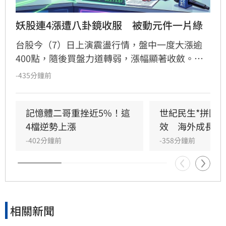
妖股連4漲遭八卦鏡收服　被動元件一片綠
台股今（7）日上演震盪行情，盤中一度大漲逾
400點，隨後買盤力道轉弱，漲幅顯著收斂。其
中，被動元件族群表現疲軟，近期連漲的禾伸堂
-435分鐘前
漲勢戛然而止，盤中重挫近10%，連帶拖累國
巨、華新科等指標股同步走跌，族群呈現一片綠
油油景象。儘管多數個股陷入修正，台嘉碩與馥
記憶體二哥重挫近5%！這
世紀民生*拼圖
鴻仍逆勢抗跌，成為盤面少數撐盤亮點。投資人
4檔逆勢上漲
效　海外成長升
應注意市場波動風險，審慎評估投資決策。
-402分鐘前
-358分鐘前
相關新聞