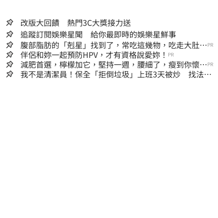
改版大回饋 熱門3C大獎接力送
追蹤訂閱娛樂星聞 給你最即時的娛樂星鮮事
腹部脂肪的「剋星」找到了，常吃這幾物，吃走大肚
PR
囊，瘦出小蠻腰
伴侶和妳一起預防HPV，才有資格說愛妳！
PR
減肥首選，檸檬加它，堅持一週，腰細了，瘦到你懷疑
PR
人生
我不是清潔員！保全「拒倒垃圾」上班3天被炒 找法院
討公道結果出爐