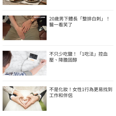
20歲男下體長「整排白刺」！
醫一看笑了
不只少吃鹽！「1吃法」控血
壓、降膽固醇
不是化妝！女性1行為更易找到
工作和伴侶