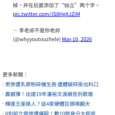
掉，并在后面添加了“独立”两个字。
pic.twitter.com/iS8HgXJZiM
— 李老师不是你老师
(@whyyoutouzhele)
May 10, 2026
更多新聞：
男慘遭乳膠粉碎機生吞 遺體破碎掛出料口
震撼彈！出道19年潘裕文淚崩告別歌壇
輝達王座換人？這4家硬體巨頭噴翻天
8旬前立委慘遭痛毆！數10煞身分大起底