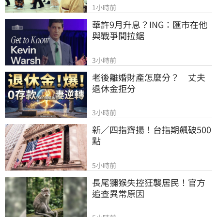
1小時前
華許9月升息？ING：匯市在他
與戰爭間拉鋸
3小時前
老後離婚財產怎麼分？　丈夫
退休金拒分
3小時前
新／四指齊揚！台指期飆破500
點
5小時前
長尾獼猴失控狂襲居民！官方
追查異常原因