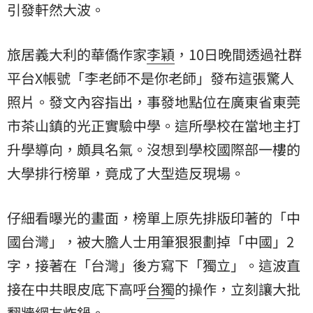
引發軒然大波。
旅居義大利的華僑作家
李穎
，10日晚間透過社群
平台X帳號「李老師不是你老師」發布這張驚人
照片。發文內容指出，事發地點位在廣東省東莞
市茶山鎮的光正實驗中學。這所學校在當地主打
升學導向，頗具名氣。沒想到學校國際部一樓的
大學排行榜單，竟成了大型造反現場。
仔細看曝光的畫面，榜單上原先排版印著的「中
國台灣」，被大膽人士用筆狠狠劃掉「中國」2
字，接著在「台灣」後方寫下「獨立」。這波直
接在中共眼皮底下高呼
台獨
的操作，立刻讓大批
翻牆網友炸鍋。