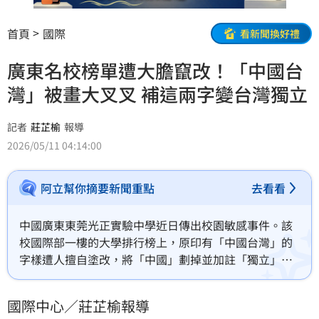
首頁
國際
看新聞換好禮
廣東名校榜單遭大膽竄改！「中國台
灣」被畫大叉叉 補這兩字變台灣獨立
記者
莊芷榆
報導
2026/05/11 04:14:00
阿立幫你摘要新聞重點
去看看
中國廣東東莞光正實驗中學近日傳出校園敏感事件。該
校國際部一樓的大學排行榜上，原印有「中國台灣」的
字樣遭人擅自塗改，將「中國」劃掉並加註「獨立」二
字，變更為「台灣獨立」。此照片經社群平台X帳號「李
老師不是你老師」揭露後，隨即引發兩岸網友高度關注
國際中心／莊芷榆報導
與熱議。不少網友驚呼「造反了」，同時也對塗改者的