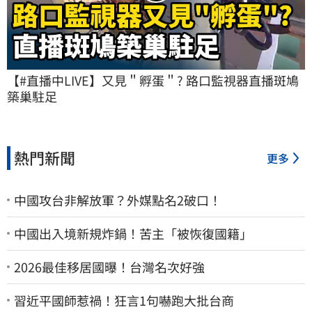
【#直播中LIVE】又見＂孵蛋＂? 路口監視器直播斑鳩
築巢駐足
熱門新聞
更多
中國攻台非解放軍？外媒點名2破口！
中國出入境新規炸鍋！苦主「被恢復國籍」
2026最佳移居國曝！台灣名次好強
習近平國師惹禍！狂言1句嚇跑大批台商