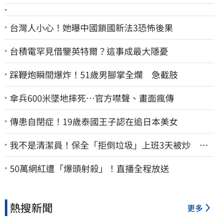
台灣人小心！她曝中國鎖國新法3恐怖後果
台積電罕見借鑒英特爾？這事成最大隱憂
踩鞭炮瞬間爆炸！51歲男腳掌全爛 急截肢
傘兵600米墜地摔死…官方噤聲、畫面瘋傳
傳患自閉症！19歲泰國王子認在追日本美女
我不是清潔員！保全「拒倒垃圾」上班3天被炒 找
法院討公道結果出爐
50萬網紅遭「爆頭射殺」！直播全程放送
熱搜新聞
更多