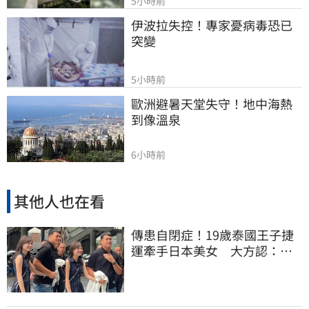
5小時前
伊波拉失控！專家憂病毒恐已
突變
5小時前
歐洲避暑天堂失守！地中海熱
到像溫泉
6小時前
其他人也在看
傳患自閉症！19歲泰國王子捷
運牽手日本美女 大方認：
「我在追她」