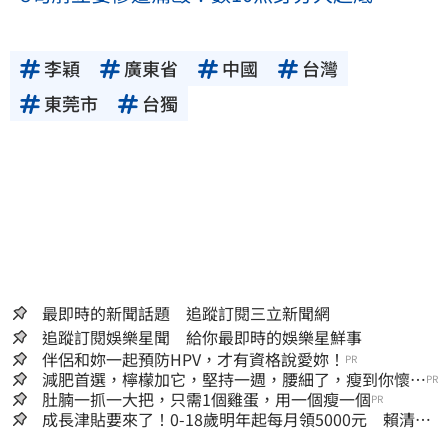
李穎
廣東省
中國
台灣
東莞市
台獨
最即時的新聞話題 追蹤訂閱三立新聞網
追蹤訂閱娛樂星聞 給你最即時的娛樂星鮮事
伴侶和妳一起預防HPV，才有資格說愛妳！
PR
減肥首選，檸檬加它，堅持一週，腰細了，瘦到你懷疑
PR
人生
肚腩一抓一大把，只需1個雞蛋，用一個瘦一個
PR
成長津貼要來了！0-18歲明年起每月領5000元 賴清
德：此時不生更待何時