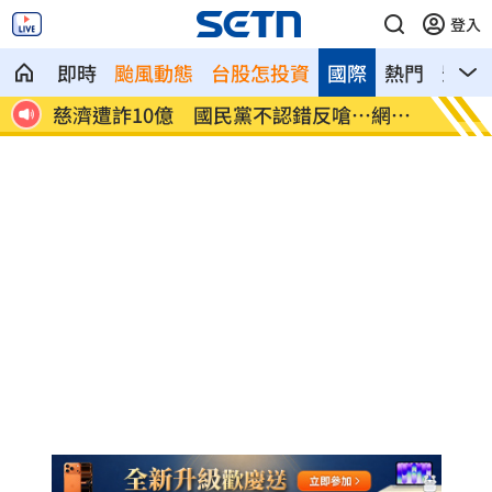
登入
即時
颱風動態
台股怎投資
國際
熱門
影音
襲率
慈濟遭詐10億 國民黨不認錯反嗆⋯網炸
就業意
鍋
高