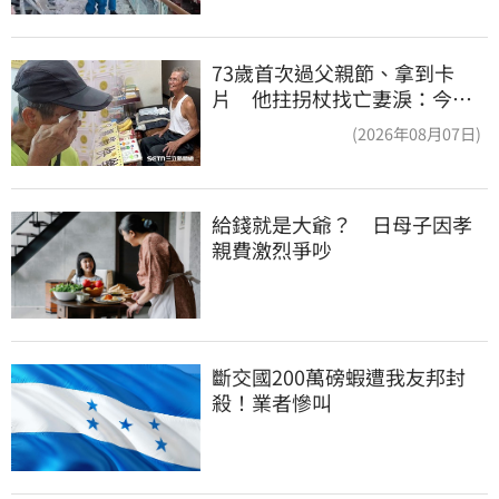
73歲首次過父親節、拿到卡
片 他拄拐杖找亡妻淚：今天
好多人來幫我慶祝
(2026年08月07日)
給錢就是大爺？　日母子因孝
親費激烈爭吵
斷交國200萬磅蝦遭我友邦封
殺！業者慘叫