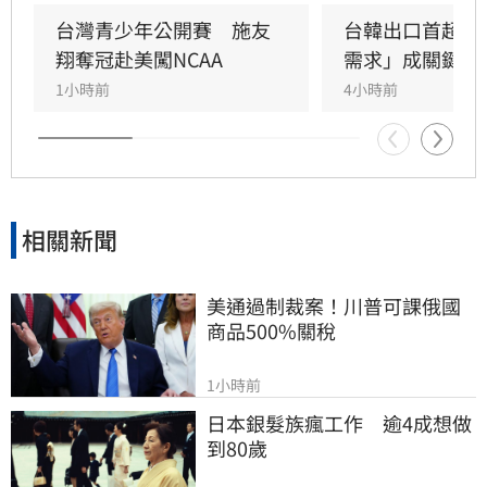
台灣青少年公開賽　施友
台韓出口首超日
翔奪冠赴美闖NCAA
需求」成關鍵
1小時前
4小時前
相關新聞
美通過制裁案！川普可課俄國
商品500%關稅
1小時前
日本銀髮族瘋工作　逾4成想做
到80歲