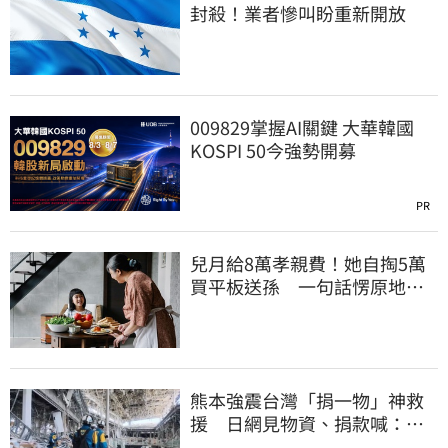
封殺！業者慘叫盼重新開放
009829掌握AI關鍵 大華韓國
KOSPI 50今強勢開募
PR
兒月給8萬孝親費！她自掏5萬
買平板送孫 一句話愣原地
「傷心不已」
熊本強震台灣「捐一物」神救
援 日網見物資、捐款喊：比
政府還有愛