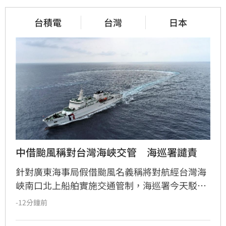
台積電
台灣
日本
中借颱風稱對台灣海峽交管　海巡署譴責
針對廣東海事局假借颱風名義稱將對航經台灣海
峽南口北上船舶實施交通管制，海巡署今天駁斥
中國無權在台灣海峽實施交通管制，並嚴厲譴
-12分鐘前
責。