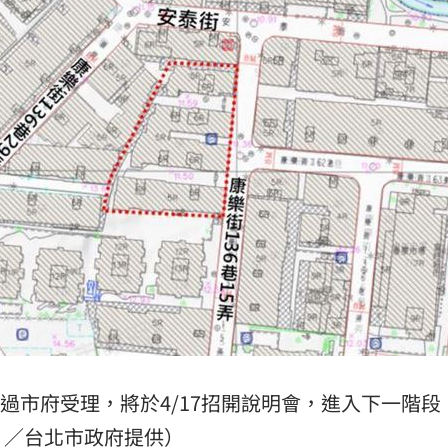
因曝
13:51
工
13:50
上
13:47
點
13:46
可能
12:00
」
18:00
過市府受理，將於4/17招開說明會，進入下一階段
／台北市政府提供）
意
13:00