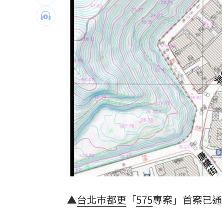
44歲焦糖離開政壇變直播主了 加入原
百年堂苦茶油苯駢芘超標3倍！產線全停
新／「15縣市」大雨特報 一路下到晚
收盤／台積電跌40元走弱 大盤收黑214
台灣彩券開獎直播中
20:31
LIVE三立+24小時直播
15:27
三立iNEWS新聞台線上直播
18:00
市場到酒場料理！可果美蕃茄醬創無限
父親節送會拉筋的按摩椅 爸爸「筋歡喜
▲
台北市
都更
「
575
專案」首案已通
油品食安事件引關注 挑選保健食品要注