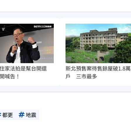
住家法拍是幫台開還
新北預售案待售餘屋破1.8萬
開喊告！
戶　三市最多
都更
地震