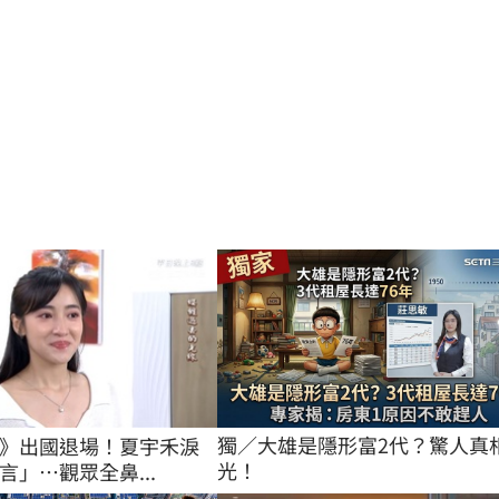
獨／大雄是隱形富2代？驚人真
》出國退場！夏宇禾淚
光！
言」…觀眾全鼻...