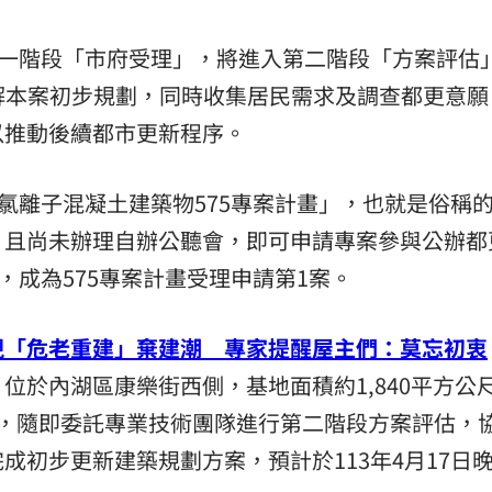
11:00
第一階段「市府受理」，將進入第二階段「方案評估
:00
了解本案初步規劃，同時收集居民需求及調查都更意願
以推動後續都市更新程序。
高氯離子混凝土建築物575專案計畫」，也就是俗稱
，且尚未辦理自辦公聽會，即可申請專案參與公辦都
，成為575專案計畫受理申請第1案。
現「危老重建」棄建潮 專家提醒屋主們：莫忘初衷
位於內湖區康樂街西側，基地面積約1,840平方公
成，隨即委託專業技術團隊進行第二階段方案評估，
成初步更新建築規劃方案，預計於113年4月17日