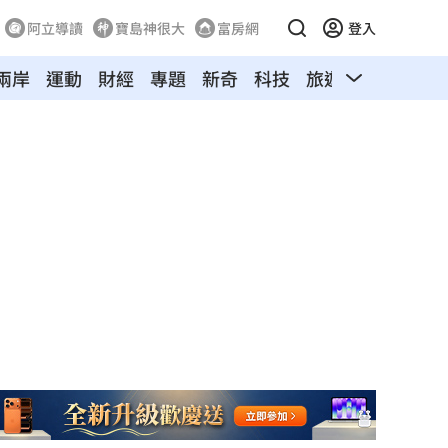
阿立導讀
寶島神很大
富房網
登入
兩岸
運動
財經
專題
新奇
科技
旅遊
汽車
寵物