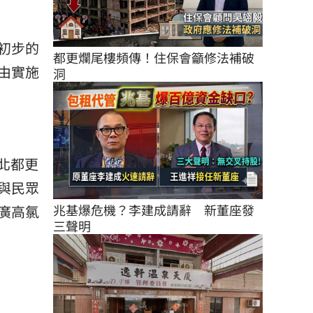
初步的
都更爛尾樓頻傳！住保會籲修法補破
由實施
洞
台北都更
與民眾
兆基爆危機？李建成請辭　新董座發
廣高氯
三聲明