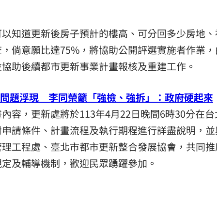
可以知道更新後房子預計的樓高、可分回多少房地、
，倘意願比達75%，將協助公開評選實施者作業，
並協助後續都市更新事業計畫報核及重建工作。
危問題浮現 李同榮籲「強檢、強拆」：政府硬起來
容，更新處將於113年4月22日晚間6時30分在
對申請條件、計畫流程及執行期程進行詳盡說明，並
管理工程處、臺北市都市更新整合發展協會，共同推
規定及輔導機制，歡迎民眾踴躍參加。