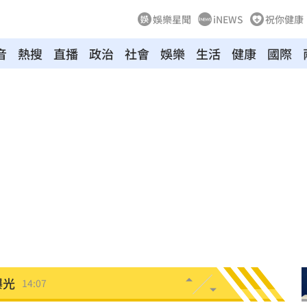
娛樂星聞
iNEWS
祝你健康
音
熱搜
直播
政治
社會
娛樂
生活
健康
國際
法辦
14:17
苦衷
14:15
0元
14:14
導
14:13
曝光
14:08
曝光
14:07