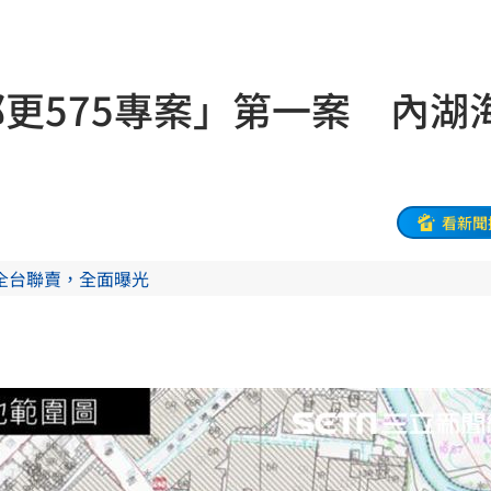
曝
14:07
聽
14:05
更575專案」第一案 內湖
價
14:02
14:00
中
13:59
看新聞
報警
13:59
全台聯賣，全面曝光
罪了
13:55
洗腎
13:53
荒謬
13:53
菜單
13:52