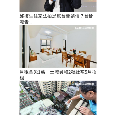
邱復生住家法拍是幫台開還債？台開
喊告！
月租金免1萬　土城員和2號社宅5月招
租