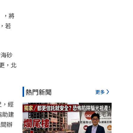
」，將
，若
的
海砂
更，北
熱門新聞
更多
尺，經
協助建
晚間辦