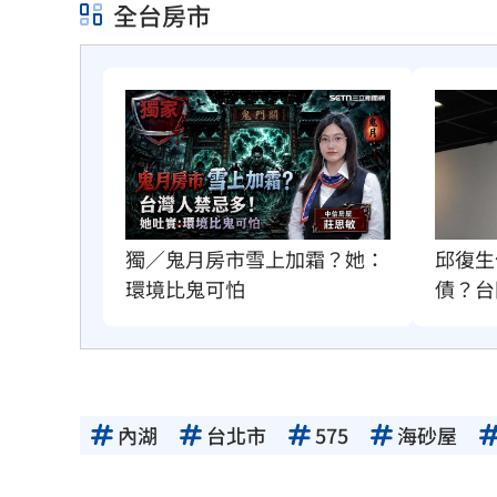
全台房市
獨／鬼月房市雪上加霜？她：
邱復生
環境比鬼可怕
債？台
內湖
台北市
575
海砂屋