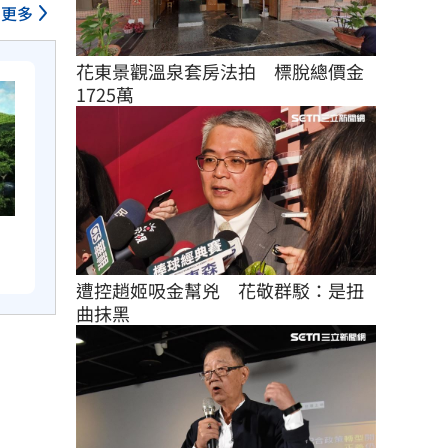
更多
花東景觀溫泉套房法拍　標脫總價金
1725萬
遭控趙姬吸金幫兇　花敬群駁：是扭
曲抹黑