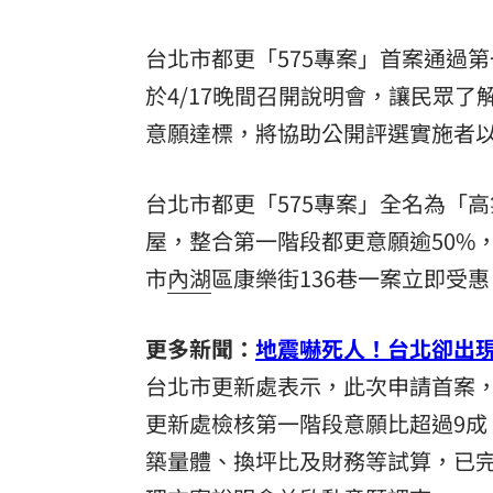
酷澎「爸氣父親節」國際官方品牌齊聚
台北市都更「575專案」首案通過
罕病博士彭士齊 輪椅上的生命覺醒！
11
於4/17晚間召開說明會，讓民眾
意願達標，將協助公開評選實施者
台北市都更「575專案」全名為「
屋
，整合第一階段都更意願逾50%
市
內湖
區康樂街136巷一案立即受惠
更多新聞：
地震嚇死人！台北卻出
台北市更新處表示，此次申請首案，
更新處檢核第一階段意願比超過9
築量體、換坪比及財務等試算，已完