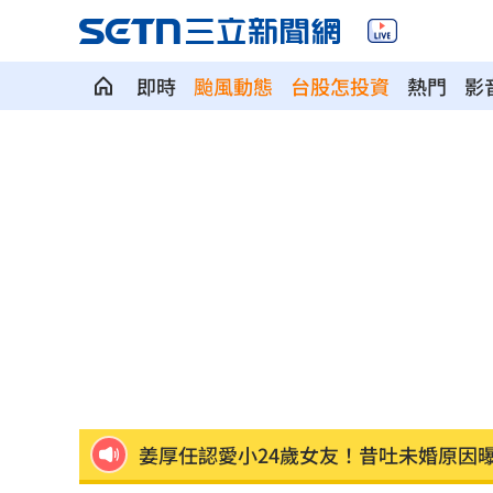
即時
颱風動態
台股怎投資
熱門
影
堂哥代收教召令沒說？害堂弟沒報到遭
認曾獲《浪姐》邀約！鬼鬼曝未能參戰
昔網購神童創3.9億業績！跌谷底日領70
苦茶油問題廠增至6家 食藥署將找專家輔
吳建豪二婚嬌妻現身曼谷！甜蜜合照首
姜厚任認愛小24歲女友！昔吐未婚原因