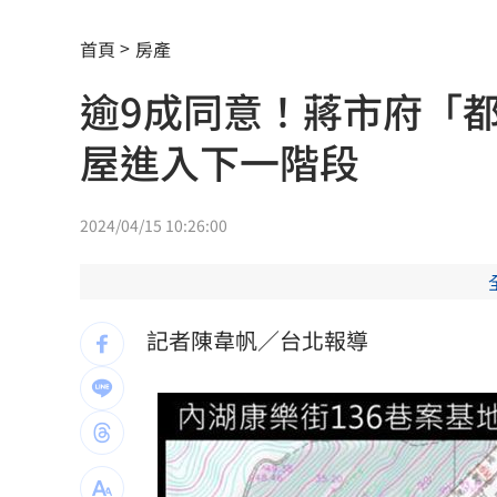
姜厚任小24歲女友擁5家公司 超狂身分
首頁
房產
這些音響動不動就百萬 只有4天快帶爸來
逾9成同意！蔣市府「都
又缺蛋？農業部曝「這款蛋」短缺恐調
屋進入下一階段
數位時代用眼過度 專家籲當心'認知負荷'
新／大武崙泳客遭離岸流捲外海 搜救
2024/04/15 10:26:00
比較涼？長髮清涼男趴車散熱 住戶嚇
台鐵遺落400萬扯出2億地下匯兌 她認
記者陳韋帆／台北報導
男吃野菇中毒器官衰竭！撿回一命終身
今年總預算還沒審完 綠轟立院史上最
暑假煮三餐太崩潰 家長曝好市多懶人