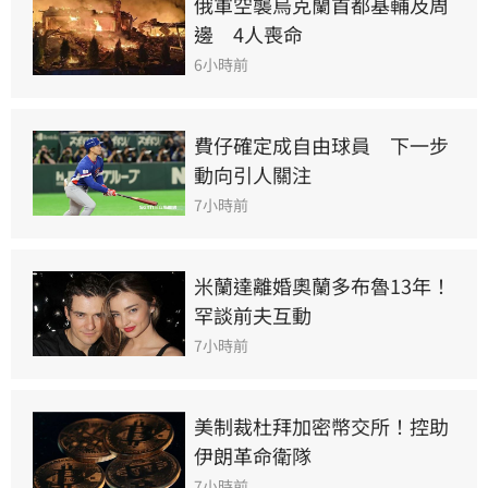
俄軍空襲烏克蘭首都基輔及周
邊　4人喪命
6小時前
費仔確定成自由球員　下一步
動向引人關注
7小時前
米蘭達離婚奧蘭多布魯13年！
罕談前夫互動
7小時前
美制裁杜拜加密幣交所！控助
伊朗革命衛隊
7小時前