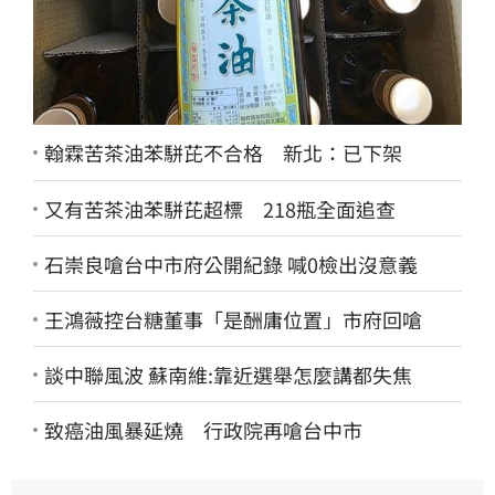
翰霖苦茶油苯駢芘不合格 新北：已下架
又有苦茶油苯駢芘超標 218瓶全面追查
石崇良嗆台中市府公開紀錄 喊0檢出沒意義
王鴻薇控台糖董事「是酬庸位置」市府回嗆
談中聯風波 蘇南維:靠近選舉怎麼講都失焦
致癌油風暴延燒 行政院再嗆台中市