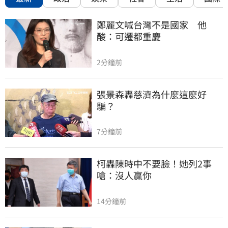
鄭麗文喊台灣不是國家　他
酸：可遷都重慶
2分鐘前
張景森轟慈濟為什麼這麼好
騙？
7分鐘前
柯轟陳時中不要臉！她列2事
嗆：沒人贏你
14分鐘前