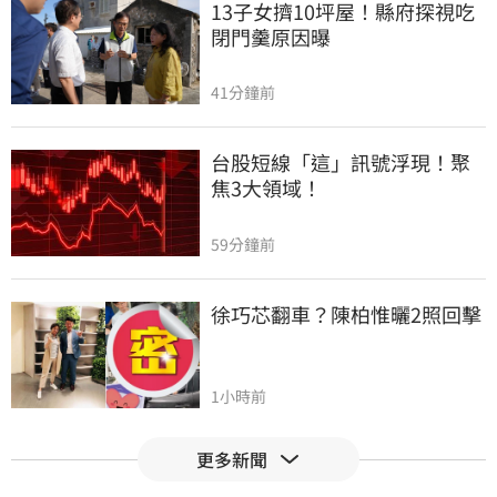
13子女擠10坪屋！縣府探視吃
閉門羹原因曝
41分鐘前
台股短線「這」訊號浮現！聚
焦3大領域！
59分鐘前
徐巧芯翻車？陳柏惟曬2照回擊
1小時前
更多新聞
匯100萬給孫子　阿嬤等嘸感謝
電話