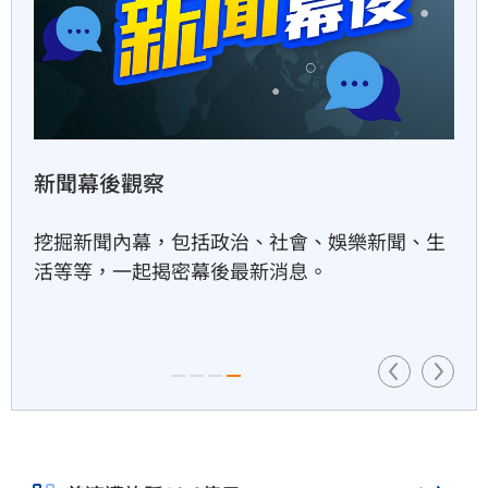
新／白海豚近北部海面！氣象
署發豪雨特報
6小時前
白海豚颱風動態
南電Q2財報公布後　目標價調
升
白海豚逐漸由日韓上空的副熱帶高壓接手導引，
6小時前
開始往正西方向移動，預計週五穿越日本沖繩
後，移動速度會明顯放慢，週六將是關鍵轉折
點。
俄軍空襲烏克蘭首都基輔及周
邊　4人喪命
7小時前