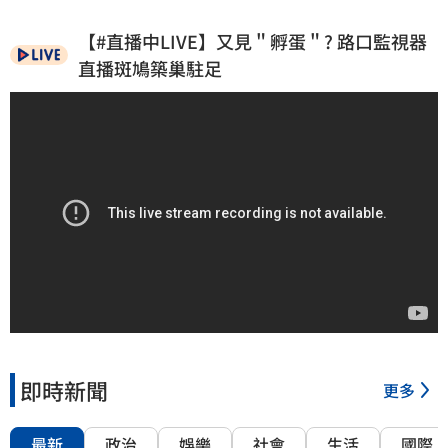
【#直播中LIVE】又見＂孵蛋＂? 路口監視器
直播斑鳩築巢駐足
即時新聞
更多
最新
政治
娛樂
社會
生活
國際