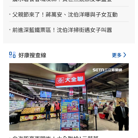
父親節來了！蔣萬安、沈伯洋曝與子女互動
前進深藍鐵票區！沈伯洋掃街遇女子叫囂
好康搜查線
更多