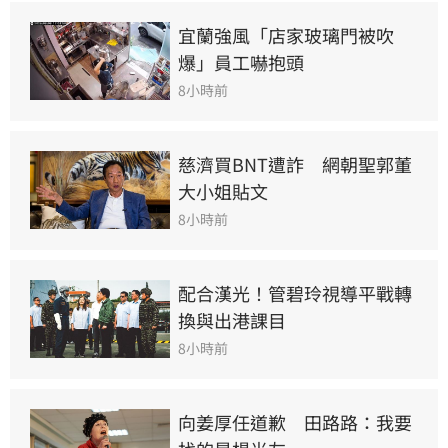
宜蘭強風「店家玻璃門被吹
爆」員工嚇抱頭
8小時前
慈濟買BNT遭詐　網朝聖郭董
大小姐貼文
8小時前
配合漢光！管碧玲視導平戰轉
換與出港課目
8小時前
向姜厚任道歉　田路路：我要