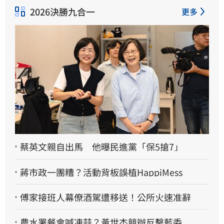
2026決勝九合一
更多
蔡英文親自出馬 他曝民進黨「保5搶7」
蔣市政一團糟？活動背板誤植HappiMess
傅家接班人幕僚酒駕遭移送！公所火速准辭
農水署餐會喊凍蒜？黃世杰競辦反擊藍委