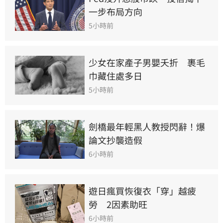
一步布局方向
5小時前
少女在家產子男嬰夭折　裹毛
巾藏住處多日
5小時前
劍橋最年輕黑人教授閃辭！爆
論文抄襲造假
6小時前
遊日瘋買恢復衣「穿」越疲
勞　2因素助旺
6小時前