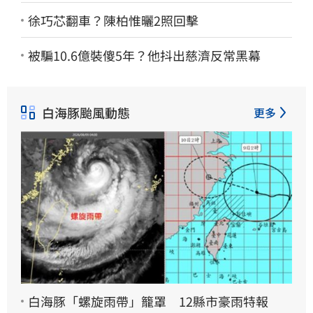
徐巧芯翻車？陳柏惟曬2照回擊
被騙10.6億裝傻5年？他抖出慈濟反常黑幕
白海豚颱風動態
更多
白海豚「螺旋雨帶」籠罩 12縣市豪雨特報