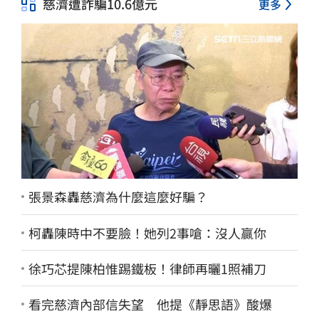
慈濟遭詐騙10.6億元
更多
張景森轟慈濟為什麼這麼好騙？
柯轟陳時中不要臉！她列2事嗆：沒人贏你
徐巧芯提陳柏惟踢鐵板！律師再曬1照補刀
看完慈濟內部信失望 他提《靜思語》酸爆