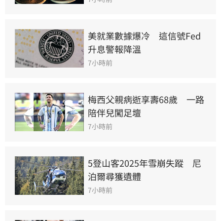
美就業數據爆冷　這信號Fed
升息警報降溫
7小時前
梅西父親病逝享壽68歲　一路
陪伴兒闖足壇
7小時前
5登山客2025年雪崩失蹤　尼
泊爾尋獲遺體
7小時前