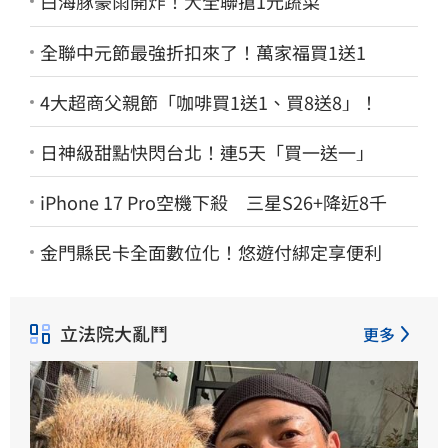
白海豚豪雨開炸！大全聯搶1元蔬菜
全聯中元節最強折扣來了！萬家福買1送1
4大超商父親節「咖啡買1送1、買8送8」！
日神級甜點快閃台北！連5天「買一送一」
iPhone 17 Pro空機下殺 三星S26+降近8千
金門縣民卡全面數位化！悠遊付綁定享便利
立法院大亂鬥
更多