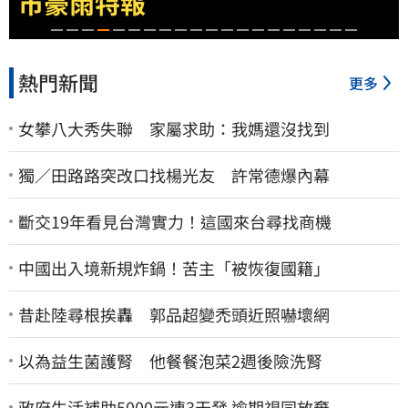
「保5搶7」
熱門新聞
更多
女攀八大秀失聯 家屬求助：我媽還沒找到
獨／田路路突改口找楊光友 許常德爆內幕
斷交19年看見台灣實力！這國來台尋找商機
中國出入境新規炸鍋！苦主「被恢復國籍」
昔赴陸尋根挨轟 郭品超變禿頭近照嚇壞網
以為益生菌護腎 他餐餐泡菜2週後險洗腎
政府生活補助5000元連3天發 逾期視同放棄