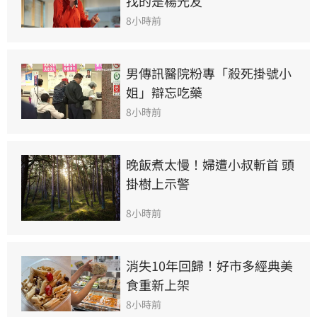
找的是楊光友
8小時前
男傳訊醫院粉專「殺死掛號小
姐」辯忘吃藥
8小時前
晚飯煮太慢！婦遭小叔斬首 頭
掛樹上示警
8小時前
消失10年回歸！好市多經典美
食重新上架
8小時前