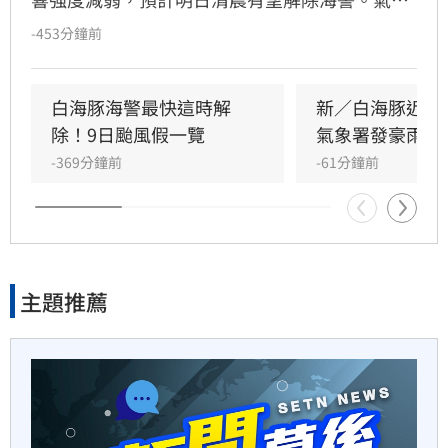
5小時前
專家提醒，白海豚環流掠過，今日中部以北降雨
-453分鐘前
劇烈，晚間可能擴及南部山區，東半部需防極端
劍橋最年輕黑人教授閃辭！爆
高溫。隨颱風遠離，明日起轉為西南風環境，西
論文抄襲造假
南部迎風面有局部陣雨，其餘地區悶熱。週四起
白海豚海警最快這時解
新／白海豚近北
受南海水氣影響，西半部午後易有強對流發展，
除！9日颱風假一覽
氣象署發豪雨特
6小時前
未來一週天氣不穩定，請民眾留意最新氣象資訊
-369分鐘前
-61分鐘前
並防範強陣風與局部大雨。
遊日瘋買恢復衣「穿」越疲
勞　2因素助旺
6小時前
主題推薦
煮菜遭婆婆罵！尫勸別計較　
人妻嘆像台傭
6小時前