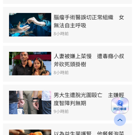
腦瘤手術醫誤切正常組織　女
無法自主呼吸
8小時前
人妻被嫌上菜慢　遭毒癮小叔
斧砍死頭掛樹
8小時前
男大生遭脫光圍毆亡　主嫌輕
度智障判無期
9小時前
以為益生菌護腎　他餐餐泡菜