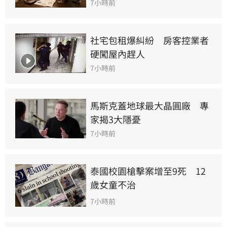
7小時前
社宅包租爆糾紛　房客控業者
硬闖屋內趕人
7小時前
馬斯克蓋地球最大晶圓廠　專
家揭3大隱憂
7小時前
泰國校園槍擊案增至9死　12
歲女童不治
7小時前