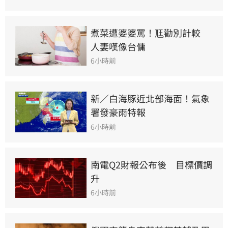
煮菜遭婆婆罵！尫勸別計較　
人妻嘆像台傭
6小時前
新／白海豚近北部海面！氣象
署發豪雨特報
6小時前
南電Q2財報公布後　目標價調
升
6小時前