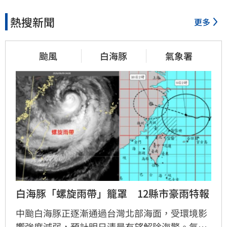
熱搜新聞
更多
1小時前
退休金買錶討妻歡心　她一句
颱風
白海豚
氣象署
話神反轉
3小時前
Fed沒升息股市跌　投信揭下一
步布局方向
5小時前
白海豚「螺旋雨帶」籠罩　12縣市豪雨特報
少女在家產子男嬰夭折　裹毛
巾藏住處多日
中颱白海豚正逐漸通過台灣北部海面，受環境影
響強度減弱，預計明日清晨有望解除海警。氣象