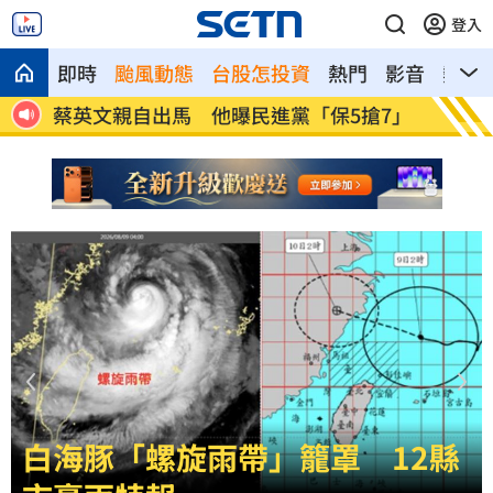
登入
即時
颱風動態
台股怎投資
熱門
影音
熱搜
7」
垃圾滿地！13子女擠10坪屋惹鼻酸
台股短
蔡英文親自出馬　他曝民進黨