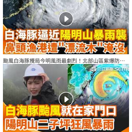
颱風白海豚攪局今明風雨最劇烈！北部山區紫爆防豪
雨 鼻頭漁港慘被淹沒｜三立新聞網 SETN.com