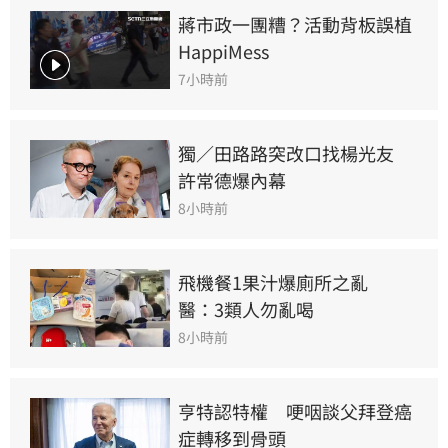
蔣市政一團糟？活動背板誤植
HappiMess
7小時前
獨／田路路突改口找楊光友　
許常德爆內幕
8小時前
飛機餐1果汁爆廁所之亂　
醫：3類人勿亂喝
8小時前
亨特認特權　哽咽談父拜登癌
症轉移到骨頭