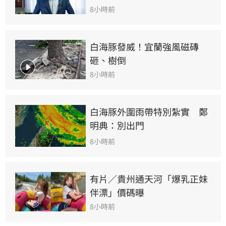
8小時前
白海豚發威！宜蘭強風磁磚
砸、樹倒
8小時前
白海豚外圍雨帶特別紮實　鄭
明典：別出門
8小時前
有片／貴州通天河「爆乳正妹
伴漂」價碼曝
8小時前