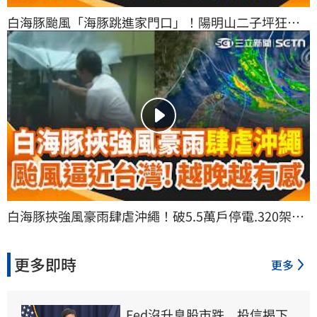
白海豚颱風「海豚跳進家門口」！陽明山二子坪狂風
暴雨 能見度低遊客防颱提早下山 外圍環流甩雨！西南
風週一接力 南台灣雨勢增｜三立新聞網 SETN.com
白海豚挾強風豪雨肆虐沖繩！破5.5萬戶停電.320架航
班停飛 颱風逼近家門口「越晚越有感」！估雨彈從北
轟到南｜三立新聞網 SETN.com
更多即時
更多
Fed沒升息股市跌　投信揭下