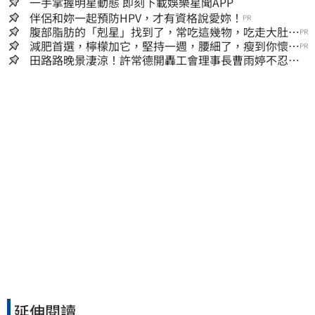
一手掌握明星動態 即刻下載娛樂星聞APP
伴侶和妳一起預防HPV，才有資格說愛妳！
PR
腹部脂肪的「剋星」找到了，常吃這幾物，吃走大肚
PR
囊，瘦出小蠻腰
減肥首選，檸檬加它，堅持一週，腰細了，瘦到你懷疑
PR
人生
田路路晚景淒涼！許常德開轟工會理事長曹雨婷不忍
了：別只包紅包慰問
延伸閱讀