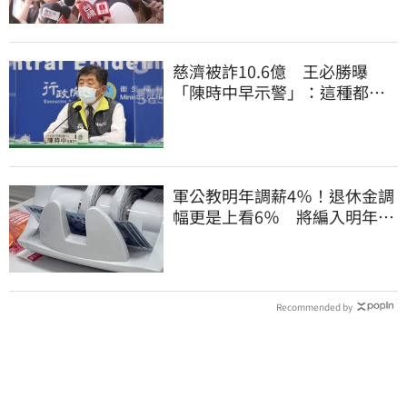
慈濟被詐10.6億 王必勝曝
「陳時中早示警」：這種都是
騙人的
軍公教明年調薪4％！退休金調
幅更是上看6％ 將編入明年度
總預算
Recommended by