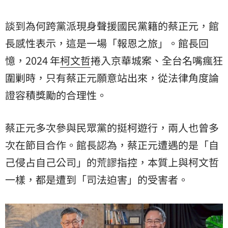
談到為何跨黨派現身聲援國民黨籍的蔡正元，館
長感性表示，這是一場「報恩之旅」。館長回
憶，2024 年
柯文哲
捲入京華城案、全台名嘴瘋狂
圍剿時，只有蔡正元願意站出來，從法律角度論
證容積獎勵的合理性。
蔡正元多次參與民眾黨的挺柯遊行，兩人也曾多
次在節目合作。館長認為，蔡正元遭遇的是「自
己侵占自己公司」的荒謬指控，本質上與柯文哲
一樣，都是遭到「司法迫害」的受害者。