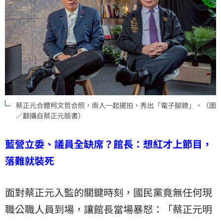
蔡正元合體柯文哲合照，兩人一起擺拍，秀出「電子腳鐐」。（圖
／翻攝自蔡正元臉書）
藍營立委、議員全缺席？館長：想紅才上節目，
落難就裝死
面對蔡正元入監的關鍵時刻，國民黨竟無任何現
職公職人員到場，讓館長當場暴怒：「蔡正元明