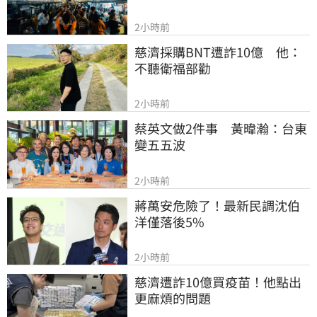
2小時前
慈濟採購BNT遭詐10億　他：
不聽衛福部勸
2小時前
蔡英文做2件事　黃暐瀚：台東
變五五波
2小時前
蔣萬安危險了！最新民調沈伯
洋僅落後5%
2小時前
慈濟遭詐10億買疫苗！他點出
更麻煩的問題