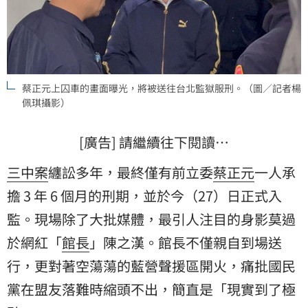
蔡正元上囚車的畫面曝光，將被送往台北監獄服刑。（圖／記者楊
佩琪攝影）
[廣告] 請繼續往下閱讀…
三中案
纏訟多年，最終僅有前立委
蔡正元
一人承
擔 3 年 6 個月的刑期，並於今（27）日正式入
監。現場除了大批媒體，最引人注目的身影莫過
於網紅「
館長
」陳之漢。館長不僅親自到場送
行，更對著空蕩蕩的藍營聲援區開火，痛批
國民
黨
在盟友落難時縮頭不出，簡直是「現實到了極