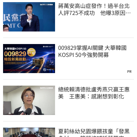
蔣萬安高山症發作！過半台北
人評725不成功 他曝3原因：
有生命危險
009829掌握AI關鍵 大華韓國
KOSPI 50今強勢開募
PR
總統賴清德批盧秀燕只贏王惠
美 王惠美：感謝想到彰化
夏莉絲幼兒園爆餵孩童「發黑