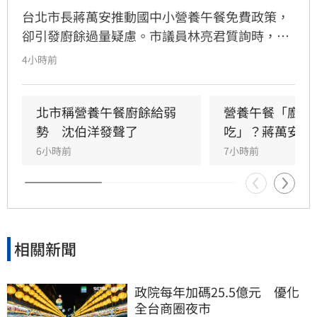
台北市長蔣萬安推動國中小營養午餐免費政策，
卻引發廚餘過量疑慮。市議員林亮君質詢時，教
育局長湯志民拋出將剩餘廚餘與剩食送交「食物
4小時前
銀行」或弱勢團體交流，引發輿論譁然。民進黨
立委吳思瑤痛批，國民黨就是歧視弱勢的政黨，
蔣市府就是欺凌弱勢的政府，「蔣萬安還有臉講
北市稱營養午餐廚餘給弱
營養午餐「廚餘
食安？」
勢　沈伯洋發聲了
吃」？蔣萬安回
6小時前
7小時前
相關新聞
政院每年加碼25.5億元　優化
全台商圈夜市