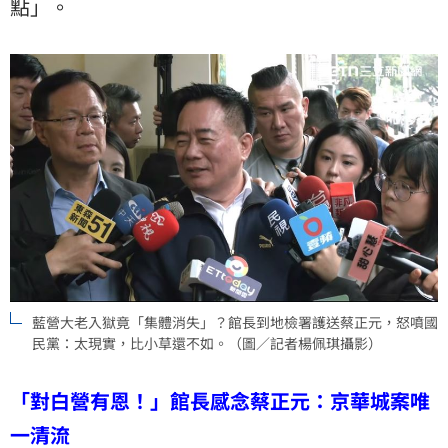
點」。
藍營大老入獄竟「集體消失」？館長到地檢署護送蔡正元，怒噴國
民黨：太現實，比小草還不如。（圖／記者楊佩琪攝影）
「對白營有恩！」館長感念蔡正元：京華城案唯
一清流