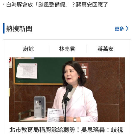
白海豚會放「颱風整備假」？蔣萬安回應了
熱搜新聞
更多
廚餘
林亮君
蔣萬安
北市教育局稱廚餘給弱勢！吳思瑤轟：歧視