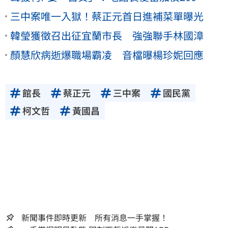
三中案唯一入獄！蔡正元首日進補菜單曝光
韓瑩獲徵召出征宜蘭市長 強強聯手林國漳
顏慧欣病逝爆職場霸凌 音檔曝楊珍妮回應
館長
蔡正元
三中案
國民黨
柯文哲
黃國昌
新聞事件即時更新 所有消息一手掌握！