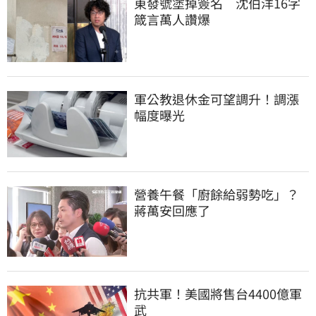
東發號塗掉簽名　沈伯洋16字
箴言萬人讚爆
軍公教退休金可望調升！調漲
幅度曝光
營養午餐「廚餘給弱勢吃」？
蔣萬安回應了
抗共軍！美國將售台4400億軍
武