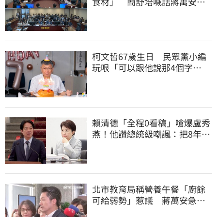
食材」 簡舒培喊話蔣萬安：
主動查明真相
柯文哲67歲生日 民眾黨小編
玩哏「可以跟他說那4個字
嗎？」留言大翻車
賴清德「全程0看稿」嗆爆盧秀
燕！他讚總統級嘲諷：把8年總
帳一次掀翻
北市教育局稱營養午餐「廚餘
可給弱勢」惹議 蔣萬安急
喊：不會這樣做