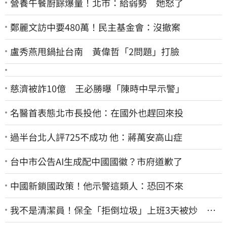
營養午餐廚餘爆量！北市：給弱勢 她怒了
鄭麗文訪中要480萬！民主基金會：沒撤案
盧秀燕甩鍋扯台南 黃偉哲「2問題」打臉
慈濟被詐10億 王必勝曝「陳時中早示警」
名醫首表態北市長投他：在國外也趕回來投
過半台北人評725不成功 他：蔣萬安高山症
台中市公告AI生成配中國國徽？市府道歉了
中國新鎖國政策！他示警這類人：恐回不來
我不是清潔員！保全「拒倒垃圾」上班3天被炒 找
法院討公道結果出爐