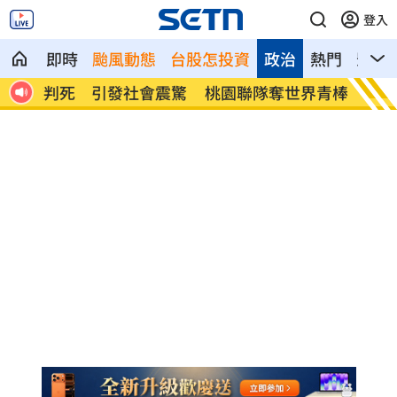
登入
即時
颱風動態
台股怎投資
政治
熱門
影音
震驚
桃園聯隊奪世界青棒亞軍 張善政接機
男駕車
了