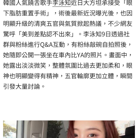
韓國人氣饒舌歌手
李泳知
近日大方坦承接受「眼
下脂肪重置手術」，術後最新近況曝光後，也因
明顯升級的清爽五官與氣質掀起熱議，不少網友
驚呼「美到差點認不出來」。李泳知9日透過社
群與粉絲進行Q&A互動，有粉絲敲碗自拍照後，
她隨即公開一張坐在車內比YA的照片。畫面中，
她露出淡淡微笑，整體氛圍比過去更加柔和，眼
神也明顯變得有精神，五官輪廓更加立體，瞬間
引發大量討論。