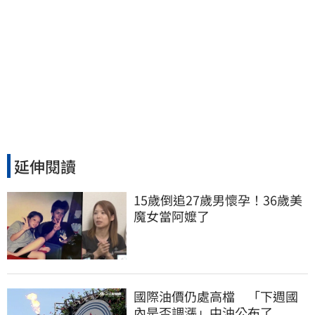
延伸閱讀
15歲倒追27歲男懷孕！36歲美
魔女當阿嬤了
國際油價仍處高檔 「下週國
內是否調漲」中油公布了