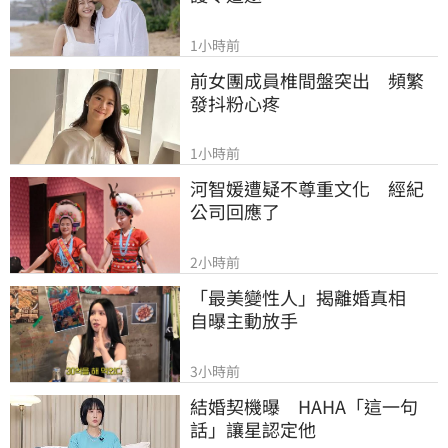
1小時前
前女團成員椎間盤突出　頻繁
發抖粉心疼
1小時前
河智媛遭疑不尊重文化　經紀
公司回應了
2小時前
「最美變性人」揭離婚真相　
自曝主動放手
3小時前
結婚契機曝　HAHA「這一句
話」讓星認定他