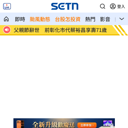
登入
即時
颱風動態
台股怎投資
熱門
影音
熱搜
1歲
補充兵12天也不服！男連2次放鳥代價慘8
不斷更
倍
看