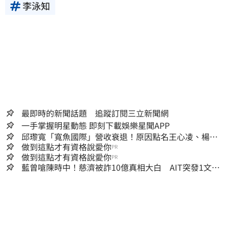
李泳知
最即時的新聞話題 追蹤訂閱三立新聞網
一手掌握明星動態 即刻下載娛樂星聞APP
邱瓈寬「寬魚國際」營收衰退！原因點名王心凌、楊丞
琳網笑翻：太誠實
做到這點才有資格說愛你
PR
做到這點才有資格說愛你
PR
藍曾嗆陳時中！慈濟被詐10億真相大白 AIT突發1文酸
爆…他笑：真的很會