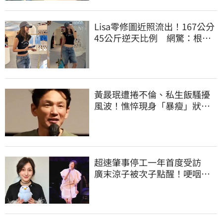
Lisa零修圖近照流出！167公分
45公斤逆天比例 網驚：根本
薄到快消失
黃晸珉遭捲不倫、私生飯騷擾
風波！憔悴現身「暴瘦」狀態
曝光
超速肇事停工一年首度受訪
廣末涼子被次子點醒！哽咽吐
露：不再裝完美