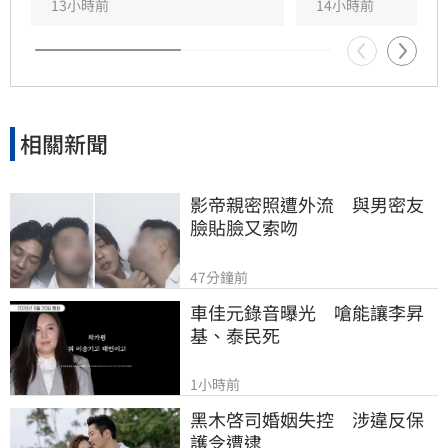
茂、宏碁及金寶等指標企業分享低碳實踐經驗。
13小時前
14小時前
台新新光金控憑藉優異的永續績效，不僅連續三
年獲標普全球永續年鑑銀行業全球前1%，更獲
MSCI ESG AAA最高評級，展現其帶領產業接軌
國際、推進淨零韌性家園的決心，持續成為企業
邁向永續發展的強力後盾。
相關新聞
影帝親密照遭外流　與男密友
臉貼臉又索吻
47分鐘前
車佳元錄音曝光　嗆能讓李昇
基、泰民死
1小時前
黑木啓司婚姻失控　涉違反保
護令遭逮