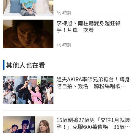
3小時前
李棟旭、南柱赫變身超狂殺
手！片單一次看
4小時前
其他人也在看
姐夫AKIRA率師兄弟抵台！蹲身
陪自拍、簽名 聽粉絲唱歌羞
喊：好懷念喔
15歲倒追27歲男「交往1月就懷
孕！」克服600萬債務 36歲美