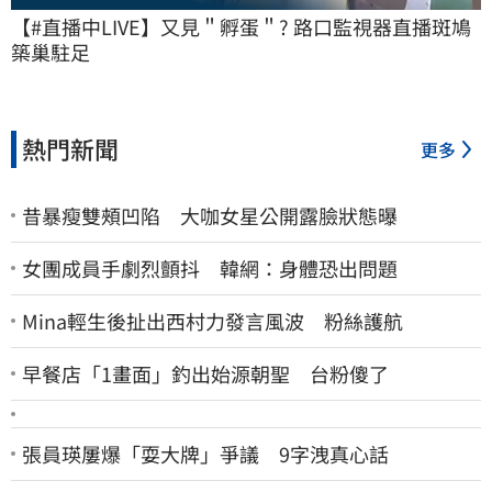
【#直播中LIVE】又見＂孵蛋＂? 路口監視器直播斑鳩
築巢駐足
熱門新聞
更多
昔暴瘦雙頰凹陷 大咖女星公開露臉狀態曝
女團成員手劇烈顫抖 韓網：身體恐出問題
Mina輕生後扯出西村力發言風波 粉絲護航
早餐店「1畫面」釣出始源朝聖 台粉傻了
張員瑛屢爆「耍大牌」爭議 9字洩真心話