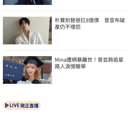
朴寶劍替爸扛8億債　昔宣布破
產仍不埋怨
Mina遭網暴離世！曾並肩追星
路人淚憶暖舉
現正直播