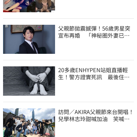
魔女當阿嬤了
父親節拋震撼彈！56歲男星突
宣布再婚 「神秘圈外妻已懷
孕」他升格當爸
20多歲ENHYPEN站姐直播輕
生！警方證實死訊 最後住處
曝光令人鼻酸
訪問／AKIRA父親節來台開唱！
兒學林志玲甜喊加油 笑喊：
還檢查我演出