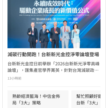
減碳行動開跑！台新新光金控淨零論壇登場
台新新光金控日前舉辦「2026台新新光淨零高峰
論壇」，匯集產官學界菁英，針對台灣減碳政
策、碳定價制度及企業轉型策略進行深度對話。
13小時前
國發會主委葉俊顯與環境部部長彭啟明出席，強
調台灣正邁向碳定價市場機制時代。台新新光金
控總經理林維俊指出，論壇邁入第五年，致力協
熟齡經濟藍海！中信金佈
幫忙照顧好銀髮
助企業將永續轉化為國際競爭力。會中上銀、強
局「3大」策略
台新「3大」防