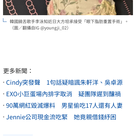
韓國饒舌歌手李泳知近日大方坦承接受「眼下脂肪重置手術」。
（圖／翻攝自IG @youngji_02）
更多新聞：
Cindy突發聲 1句話疑暗諷朱軒洋、吳卓源
EXO小巨蛋場內排字取消 疑團隊遲到釀禍
90萬網紅毀滅爆料 男星偷吃17人還有人妻
Jennie公司現金流吃緊 她竟親借錢紓困