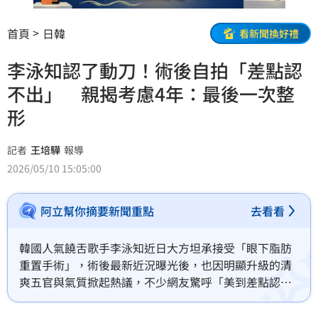
首頁
日韓
看新聞換好禮
李泳知認了動刀！術後自拍「差點認
不出」 親揭考慮4年：最後一次整
形
記者
王培驊
報導
2026/05/10 15:05:00
阿立幫你摘要新聞重點
去看看
韓國人氣饒舌歌手李泳知近日大方坦承接受「眼下脂肪
重置手術」，術後最新近況曝光後，也因明顯升級的清
爽五官與氣質掀起熱議，不少網友驚呼「美到差點認不
出來」。