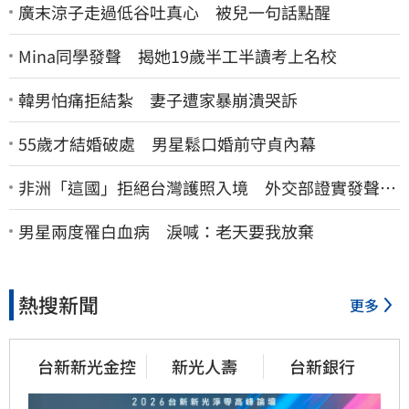
廣末涼子走過低谷吐真心 被兒一句話點醒
Mina同學發聲 揭她19歲半工半讀考上名校
韓男怕痛拒結紮 妻子遭家暴崩潰哭訴
55歲才結婚破處 男星鬆口婚前守貞內幕
非洲「這國」拒絕台灣護照入境 外交部證實發聲
了：持續交涉聯繫
男星兩度罹白血病 淚喊：老天要我放棄
熱搜新聞
更多
台新新光金控
新光人壽
台新銀行