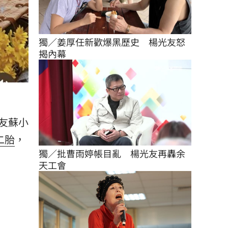
獨／姜厚任新歡爆黑歷史　楊光友怒
揭內幕
友
蘇小
二胎
，
獨／批曹雨婷帳目亂　楊光友再轟余
天工會