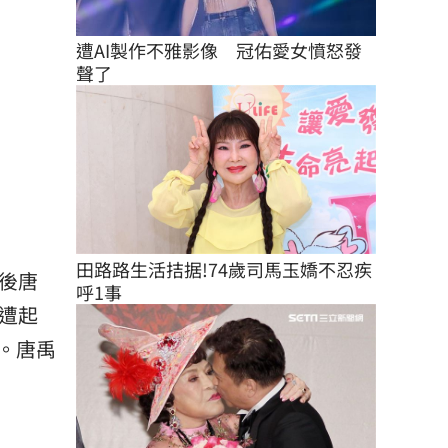
遭AI製作不雅影像　冠佑愛女憤怒發
聲了
田路路生活拮据!74歲司馬玉嬌不忍疾
後唐
呼1事
遭起
。唐禹