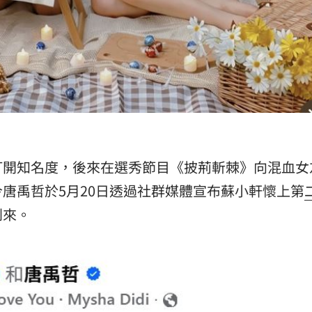
打開知名度，後來在選秀節目《披荊斬棘》向混血女
唐禹哲於5月20日透過社群媒體宣布蘇小軒懷上第
到來。