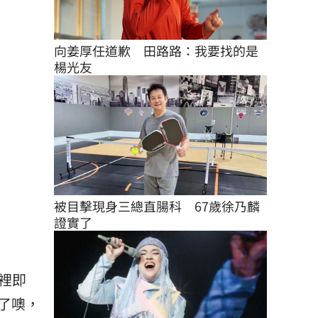
向姜厚任道歉　田路路：我要找的是
楊光友
被目擊現身三總直腸科　67歲徐乃麟
證實了
家裡即
了噢，