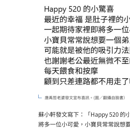
唐禹哲老婆發文宣布喜訊。(圖／翻攝自臉書）
蘇小軒發文寫下：「Happy 52
將多一位小可愛，小寶貝常常說想要