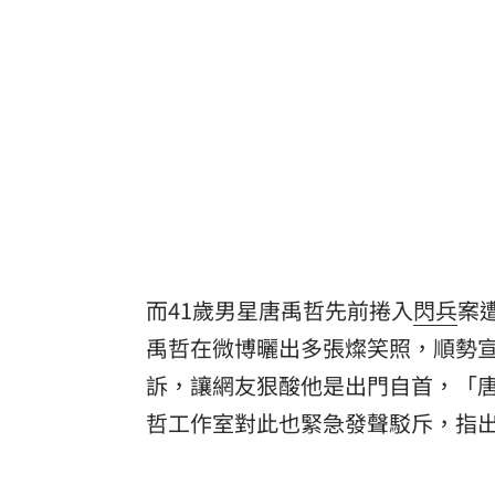
而41歲男星唐禹哲先前捲入
閃兵
案
禹哲在微博曬出多張燦笑照，順勢宣
訴，讓網友狠酸他是出門自首，「
哲工作室對此也緊急發聲駁斥，指