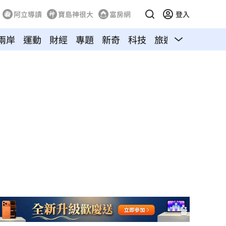
阿立導讀
寶島神很大
富房網
登入
兩岸
運動
財經
專題
新奇
科技
旅遊
汽車
寵物