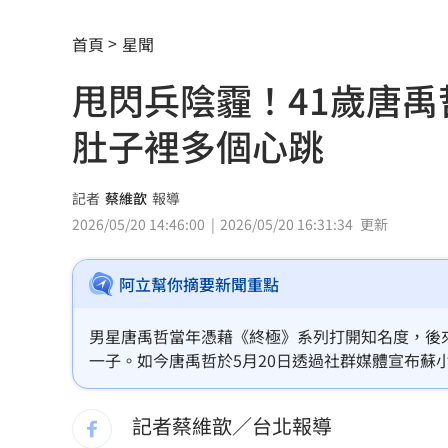
《大賣空》本尊喊美股會崩盤！專家狠
首頁
星聞
婆家父親節超窮酸聚餐！她怒揭檯面下
甩閃兵陰霾！41歲唐禹
館長稱高端是生理食鹽水 王浩宇擬告
肚子裡多個心跳
Red Velvet粉色系美炸！女神魅力藏不
NCT WISH空降舞台帥翻！獻唱新歌韓
記者
蔡維歆
報導
2026/05/20 14:46:00
2026/05/20 16:31:34
更新
兒下體雄偉老爸基因強？ 泌尿科醫曝關
阿立幫你摘要新聞重點
長崎原爆典禮台灣待遇惹議 遭疑顧忌
6旬嬤省吃儉用擁千萬養老金 因1事後
男星唐禹哲當年憑藉《終極》系列打開知名度，後
一子。如今唐禹哲於5月20日透過社群媒體宣布蘇
RIIZE 3神曲連發！成燦一句話逼哭粉絲
記者蔡維歆／台北報導
洞洞鞋竟是假透氣！藥師揭黴菌培養皿