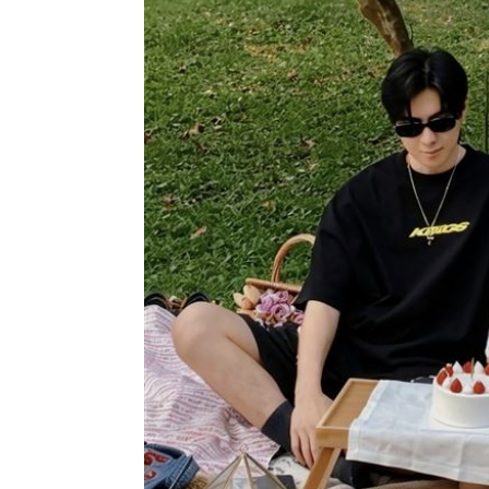
8國球員齊聚高雄 Formosa 7s掀足球
理想混蛋號召粉絲跨海追星吃美食！
18: