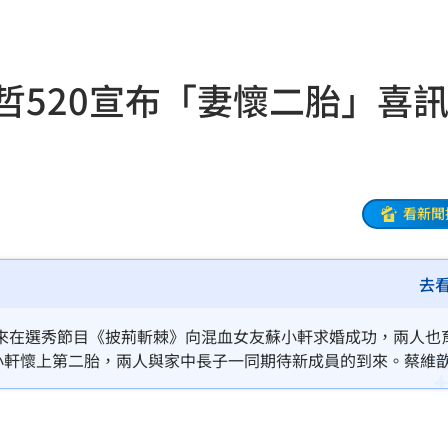
酸了
21:55
內幕
21:51
哲520宣布「妻懷二胎」喜
發
21:49
住
21:46
文版
21:32
看新聞
鍵
21:28
去
中國
21:25
悔了
21:19
來在選秀節目《披荊斬棘》向混血女友蘇小軒求婚成功，兩人也
小軒懷上第二胎，兩人與家中長子一同期待新成員的到來。蔡維
21:18
真相
21:11