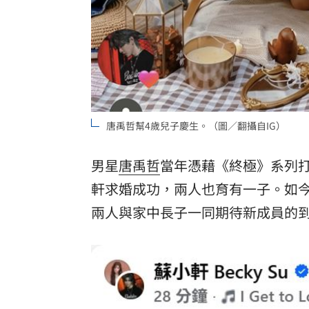
唐禹哲幫4歲兒子慶生。（圖／翻攝自IG）
男星
唐禹哲
當年憑藉《終極》系列
軒
求婚成功，兩人也育有一子。如今
兩人與家中長子一同期待新成員的