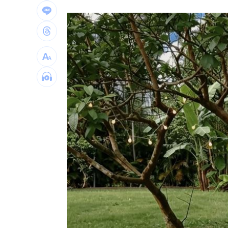
遭蔡阿嘎開撕消失！蘿拉轉行161字首發
狂飆後考驗來了！下週1指標恐掀美股暴
蔣萬安再提疫苗封存30年！周軒引判決
2026全球移居排名 台灣「第5」贏日韓
台灣彩券開獎直播中
20:31
LIVE三立+24小時直播
15:27
三立iNEWS新聞台線上直播
18:00
台彩父親節推新刮刮樂千萬頭獎超「爸
商場戰國來臨 台中「頂奢大道」逐漸
「拍片人的多重宇宙」職涯論壇9/12登