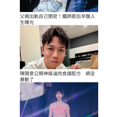
父親出軌自己閨密！鐵肺歌后辛酸人
生曝光
陳隨意公開神級滷肉食譜配方　網全
暴動了