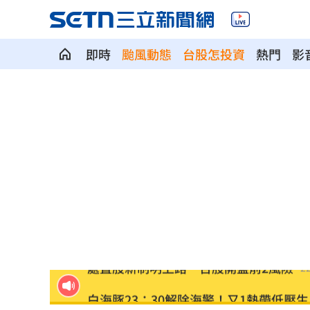
即時
颱風動態
台股怎投資
熱門
影
美以不同調！尼坦雅胡拒絕15點加薩計
狠母溺斃6歲兒詐領保險金 長子險遭毒
諷刺！詐慈濟10億神鬼女律師 還曾教
貪吃出大事！浣熊頭卡美乃滋罐流浪數
處置股新制明上路 台股開盤前2風險
22
白海豚23：30解除海警！又1熱帶低壓生