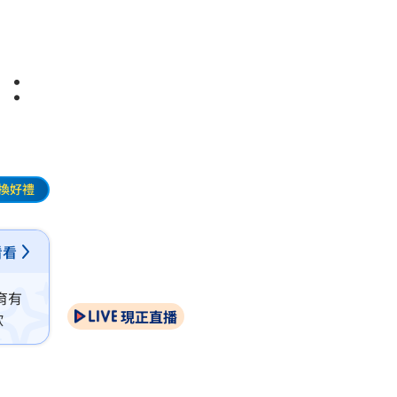
訊：
換好禮
看看
育有
現正直播
歆