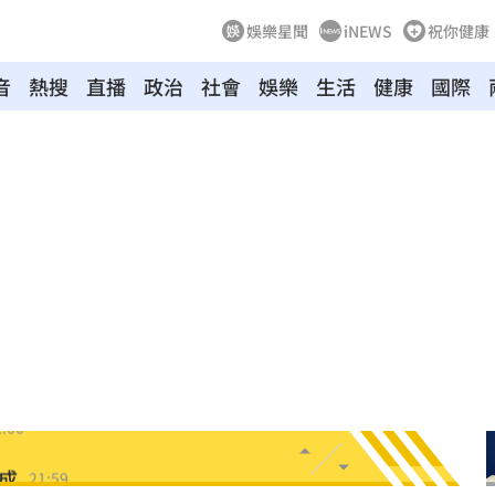
娛樂星聞
iNEWS
祝你健康
音
熱搜
直播
政治
社會
娛樂
生活
健康
國際
畫
22:06
手
22:06
防詐
22:06
日
22:00
:00
成
21:59