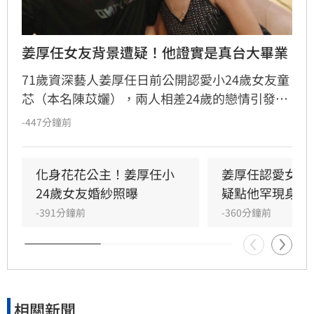
姜厚任女友背景遭疑！他證實是真台大畢業
71歲資深藝人姜厚任日前公開認愛小24歲女友童
芯（本名陳苡孋），兩人相差24歲的戀情引發熱
議。尤其童芯自稱擁有「前世記憶」，透露小學
-447分鐘前
一年級便曾寄明信片給姜厚任，兩人甚至有跨越
多世的緣分，「七世情緣」說法曝光後，從女方
學歷、姓名到過往經歷都遭網友起底。美女主播
化身花花公主！姜厚任小
姜厚任認愛女友！
蕭彤雯也加入討論，透露身邊恰好有朋友認識童
24歲女友婚紗照曝
疑點他罕現身嗆
芯，更替外界最關注的學歷疑雲提供另一方說
-391分鐘前
-360分鐘前
法。
相關新聞