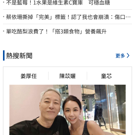
不是藍莓！1水果是維生素C寶庫 可穩血糖
蔡依珊撕掉「完美」標籤！認了我也會崩潰：傷口終
究會癒合
單吃酪梨浪費了！「搭3類食物」營養飆升
熱搜新聞
更多
姜厚任
陳苡孋
童芯