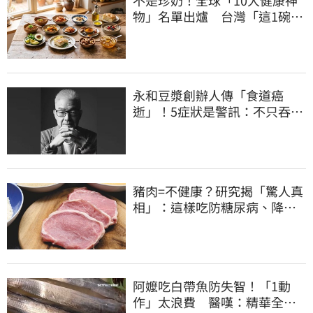
物」名單出爐 台灣「這1碗」
霸氣上榜
永和豆漿創辦人傳「食道癌
逝」！5症狀是警訊：不只吞嚥
困難
豬肉=不健康？研究揭「驚人真
相」：這樣吃防糖尿病、降膽
固醇
阿嬤吃白帶魚防失智！「1動
作」太浪費 醫嘆：精華全沒