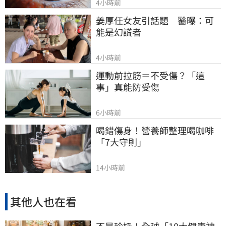
4小時前
姜厚任女友引話題　醫曝：可
能是幻謊者
4小時前
運動前拉筋＝不受傷？「這
事」真能防受傷
6小時前
喝錯傷身！營養師整理喝咖啡
「7大守則」
14小時前
其他人也在看
不是珍奶！全球「10大健康神