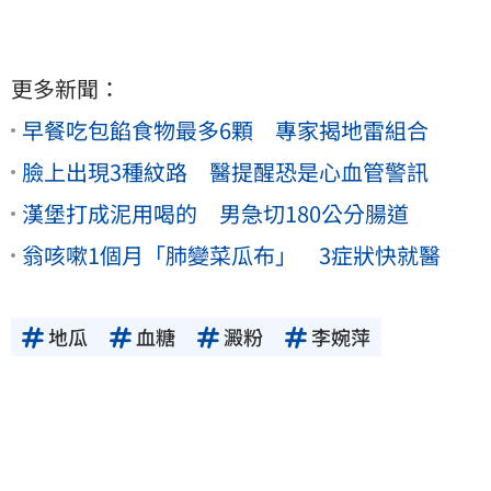
更多新聞：
早餐吃包餡食物最多6顆 專家揭地雷組合
臉上出現3種紋路 醫提醒恐是心血管警訊
漢堡打成泥用喝的 男急切180公分腸道
翁咳嗽1個月「肺變菜瓜布」 3症狀快就醫
地瓜
血糖
澱粉
李婉萍