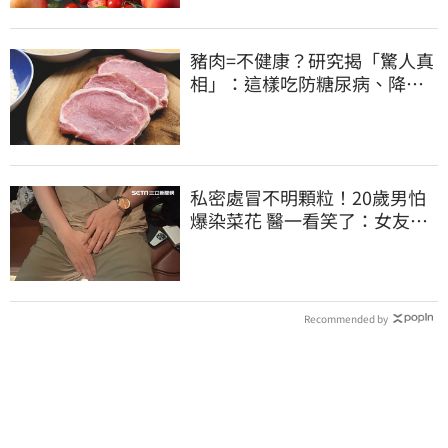
豬肉=不健康？研究揭「驚人真
相」：這樣吃防糖尿病、降膽
固醇
私密處冒不明顆粒！20歲男怕
爆染菜花 醫一看笑了：女友常
誤會
Recommended by