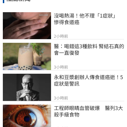
沒喝熱湯！他不理「1症狀」　
慘得食道癌
2小時前
醫：喝錯這3種飲料 腎結石真的
會一直復發
3小時前
永和豆漿創辦人傳食道癌逝！5
症狀是警訊
3小時前
工程師眼睛血管破爆　醫列3大
殺手級食物