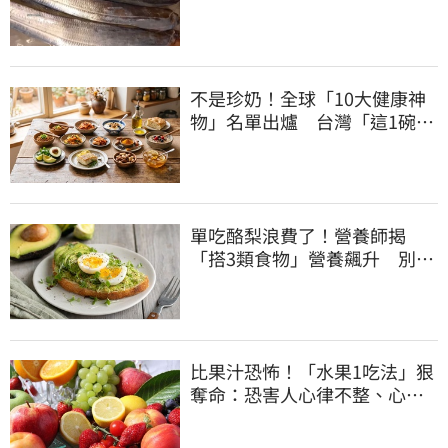
了
不是珍奶！全球「10大健康神
物」名單出爐 台灣「這1碗」
霸氣上榜
單吃酪梨浪費了！營養師揭
「搭3類食物」營養飆升 別再
加蜂蜜
比果汁恐怖！「水果1吃法」狠
奪命：恐害人心律不整、心臟
驟停