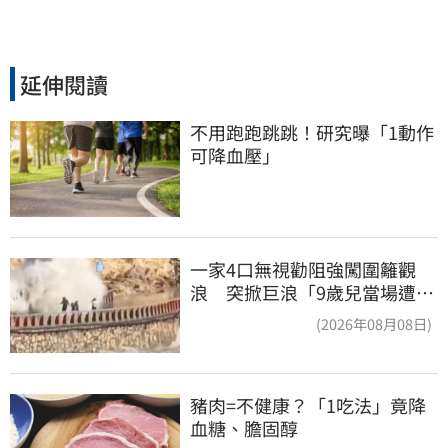
延伸閱讀
不用跑跑跳跳！研究曝「1動作
可降血壓」
一家4口無視勸阻強闖圍籬觀
浪 突掀巨浪「9歲兒當場遭捲
入海」
(2026年08月08日)
豬肉=不健康？「1吃法」竟降
血糖、膽固醇