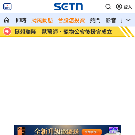
登入
即時
颱風動態
台股怎投資
熱門
影音
熱搜
三傳
挺賴瑞隆 獸醫師、寵物公會後援會成立
新手爸
光