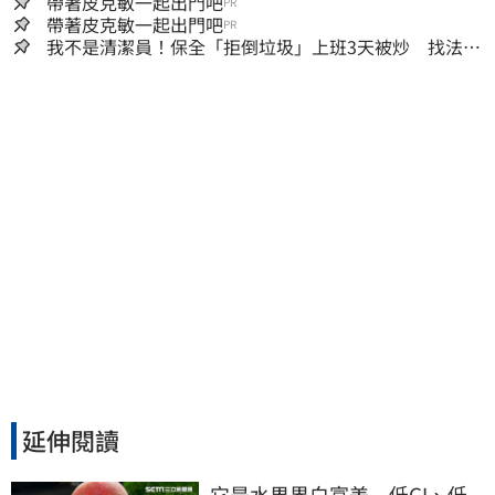
帶著皮克敏一起出門吧
PR
帶著皮克敏一起出門吧
PR
我不是清潔員！保全「拒倒垃圾」上班3天被炒 找法院
討公道結果出爐
延伸閱讀
它是水果界白富美　低GI、低