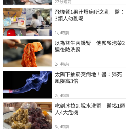
22分鐘前
飛機餐1果汁爆廁所之亂　醫：
3類人勿亂喝
1小時前
以為益生菌護腎　他餐餐泡菜2
週後險洗腎
2小時前
太陽下抽菸突倒地！醫：猝死
風險高3倍
2小時前
吃剉冰拉到脫水洗腎　醫揭1類
人4大危機
3小時前