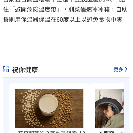
住「避開危險溫度帶」，剩菜儘速冰冰箱，自助
餐則用保溫器保溫在60度以上以避免食物中毒
祝你健康
更多
衣服穿一次就
燕麥配藥吃？藥效恐歸零「3