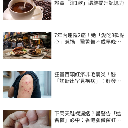
證實「這1款」還能提升記憶力
7年內連罹2癌！她「愛吃3款點
心」惹禍 醫警告不戒早晚有
肝癌
狂冒百顆紅疹非毛囊炎！醫
「診斷出罕見疾病」：好發這
族群
下雨天鞋襪濕透？醫警告「這
習慣」必中：香港腳黴菌狂孳
生、1物隨身帶