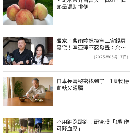
熱量還助排便
獨家／曹雨婷遭控拿工會錢買
豪宅！李亞萍不忍發聲：余天
管工會都貼錢
(2025年05月17日)
日本長壽秘密找到了！1食物穩
血糖又通腸
不用跑跑跳跳！研究曝「1動作
可降血壓」