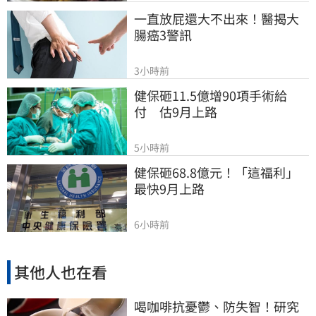
一直放屁還大不出來！醫揭大
腸癌3警訊
3小時前
健保砸11.5億增90項手術給
付　估9月上路
5小時前
健保砸68.8億元！「這福利」
最快9月上路
6小時前
其他人也在看
喝咖啡抗憂鬱、防失智！研究