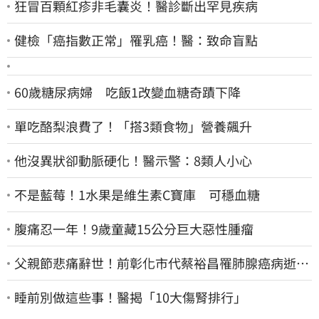
狂冒百顆紅疹非毛囊炎！醫診斷出罕見疾病
健檢「癌指數正常」罹乳癌！醫：致命盲點
60歲糖尿病婦 吃飯1改變血糖奇蹟下降
單吃酪梨浪費了！「搭3類食物」營養飆升
他沒異狀卻動脈硬化！醫示警：8類人小心
不是藍莓！1水果是維生素C寶庫 可穩血糖
腹痛忍一年！9歲童藏15公分巨大惡性腫瘤
父親節悲痛辭世！前彰化市代蔡裕昌罹肺腺癌病逝
享壽71歲
睡前別做這些事！醫揭「10大傷腎排行」