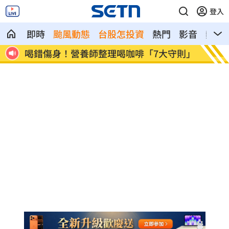
登入
即時
颱風動態
台股怎投資
熱門
影音
熱搜
獲遺
喝錯傷身！營養師整理喝咖啡「7大守則」
美：東
導