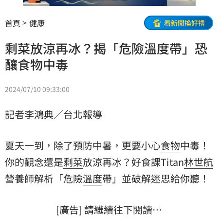
首頁
健康
看新聞換好禮
剩菜放涼再冰？揭「危險溫度帶」恐
釀食物中毒
2024/07/10 09:33:00
記者李鴻典／台北報導
夏天一到，除了預防中暑，更要小心
食物
中毒！
你的觀念還是
剩菜
放涼再冰？好食課Titan
林世航
營養師
解析「危險
溫度
帶」並破解迷思給你聽！
[廣告] 請繼續往下閱讀…