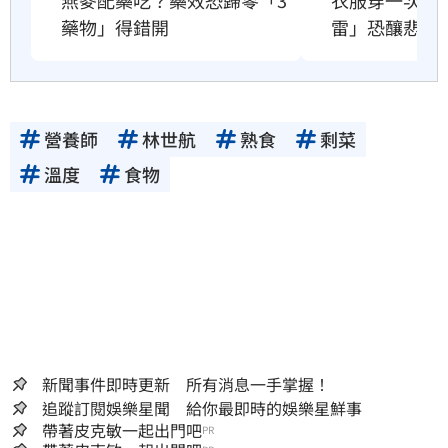
雷」恐釀悲劇
藥物」得錯開
營養師
林世航
熟食
剩菜
溫度
食物
新聞事件即時更新 所有消息一手掌握！
追蹤訂閱娛樂星聞 給你最即時的娛樂星鮮事
帶著皮克敏一起出門吧
PR