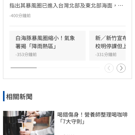
指出其暴風圈已進入台灣北部及東北部海面，構
成明顯威脅。氣象粉專「台灣颱風論壇」提醒，
-400分鐘前
白海豚外圍雨帶紮實，今夜至明日白天北台灣將
出現強風大雨。前氣象局長鄭明典更緊急呼籲民
眾今晚避免外出，強調雨帶伴隨強陣風，需特別
白海豚暴風圈縮小！氣象
新／新竹宣布！
留意掉落物與斷樹等潛在危險，請民眾務必做好
署揭「降雨熱區」
校明停課但上班
防颱準備，並密切關注最新天氣預報以確保安
-353分鐘前
-331分鐘前
全。
相關新聞
喝錯傷身！營養師整理喝咖啡
「7大守則」