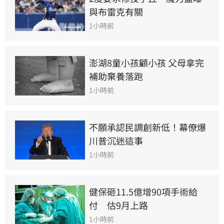
與布雷克有關
1小時前
澎湖8童小孩顧小孩 父母拿完
補助棄養落跑
1小時前
不願承認民調創新低！幕僚爆
川普沉迷這事
1小時前
健保砸11.5億增90項手術給
付　估9月上路
1小時前