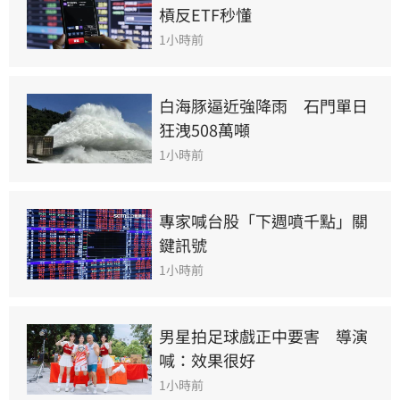
槓反ETF秒懂
1小時前
白海豚逼近強降雨　石門單日
狂洩508萬噸
1小時前
專家喊台股「下週噴千點」關
鍵訊號
1小時前
男星拍足球戲正中要害　導演
喊：效果很好
1小時前