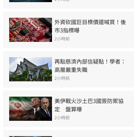
外資砍國巨目標價還喊買！後
市3指標曝
2小時前
再點慈濟內部信疑點！學者：
高層嚴重失職
2小時前
美伊戰火沙土巴3國簽防禦協
定　盤算曝
2小時前