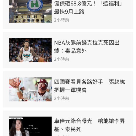
健保砸68.8億元！「這福利」
最快9月上路
2小時前
NBA灰熊前鋒克拉克死因出
爐：毒品意外
2小時前
四國賽看見各路好手　張趙紘
把握一軍機會
2小時前
車佳元錄音曝光　嗆能讓李昇
基、泰民死