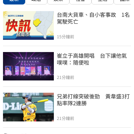
台南大貨車、自小客事故　1名
駕駛死亡
15分鐘前
崔立于高雄開唱　台下讓他氣
噗噗：隨便啦
21分鐘前
兄弟打線突破後勁　黃韋盛3打
點率隊2連勝
21分鐘前