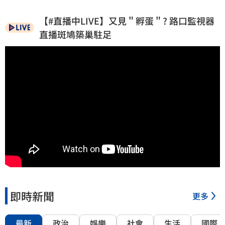
【#直播中LIVE】又見＂孵蛋＂? 路口監視器
直播斑鳩築巢駐足
即時新聞
更多
最新
政治
娛樂
社會
生活
國際