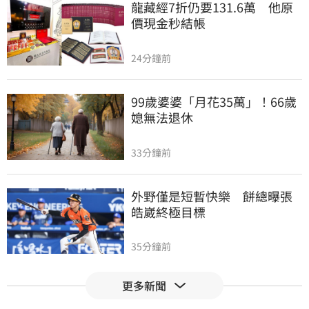
龍藏經7折仍要131.6萬　他原
價現金秒結帳
24分鐘前
99歲婆婆「月花35萬」！66歲
媳無法退休
33分鐘前
外野僅是短暫快樂　餅總曝張
皓崴終極目標
35分鐘前
更多新聞
想靠正二翻本？　達人教戰槓
反ETF心法