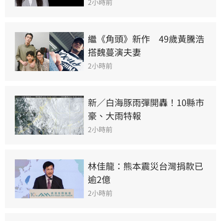
2小時前
繼《角頭》新作　49歲黃騰浩
搭魏蔓演夫妻
2小時前
新／白海豚雨彈開轟！10縣市
豪、大雨特報
2小時前
林佳龍：熊本震災台灣捐款已
逾2億
2小時前