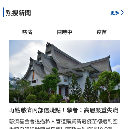
熱搜新聞
更多
41分鐘前
男同事追求不成跟騷偷拍　女
慈濟
陳時中
疫苗
師控校方霸凌
45分鐘前
演習硬上路還無照！鳳山女慘
收10萬單
50分鐘前
再點慈濟內部信疑點！學者：高層嚴重失職
靠2根鐵軌橫掃AI鏈　川湖財報
衝上萬金股
慈濟基金會透過私人管道購買新冠疫苗卻遭到空
手套白狼律師陳昱瑄連同宗教大師詐得10.6億