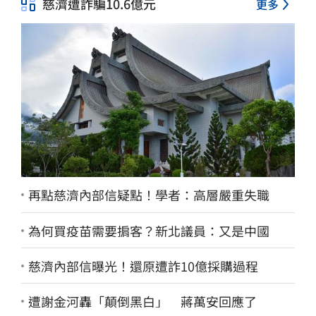
慈濟遭詐騙10.6億元
更多
再點慈濟內部信疑點！學者：高層嚴重失職
為何買疫苗需要掮客？新北議員：又是中國
慈濟內部信曝光！還原遭詐10億採購過程
遭謝金河轟「顛倒黑白」 蔣萬安回應了