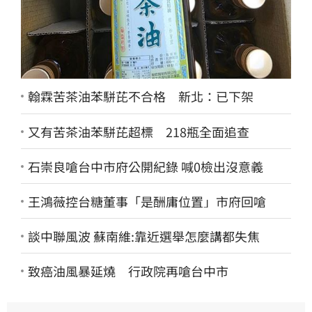
翰霖苦茶油苯駢芘不合格 新北：已下架
又有苦茶油苯駢芘超標 218瓶全面追查
石崇良嗆台中市府公開紀錄 喊0檢出沒意義
王鴻薇控台糖董事「是酬庸位置」市府回嗆
談中聯風波 蘇南維:靠近選舉怎麼講都失焦
致癌油風暴延燒 行政院再嗆台中市