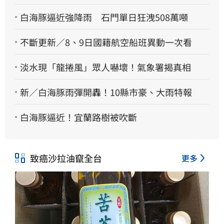
白海豚逼近強降雨 石門單日狂洩508萬噸
不斷更新／8、9日國籍航空船班異動一次看
淡水現「龍捲風」眾人嚇壞！氣象署揭真相
新／白海豚雨彈開轟！10縣市豪、大雨特報
白海豚逼近！宜蘭路樹被吹斷
致癌沙拉油竄全台
更多