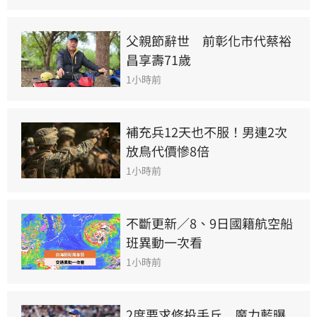
父親節辭世　前彰化市代蔡裕
昌享壽71歲
1小時前
補充兵12天也不服！男連2次
放鳥代價慘8倍
1小時前
不斷更新／8、9日國籍航空船
班異動一次看
1小時前
2度要求修投手丘　魔力藍曝