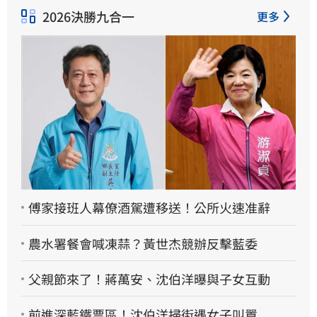
2026決勝九合一
更多
傅家接班人幕僚酒駕遭移送！公所火速准辭
農水署餐會喊凍蒜？黃世杰競辦反擊藍委
父親節來了！蔣萬安、沈伯洋曝與子女互動
前進深藍鐵票區！沈伯洋掃街遇女子叫囂