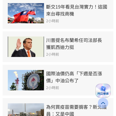
斷交19年看見台灣實力！這國
來台尋找商機
2小時前
川普提名布蘭希任司法部長　
獲凱西迪力挺
2小時前
國際油價仍高「下週是否漲
價」中油公布了
2小時前
為何買疫苗需要掮客？新北議
員：又是中國