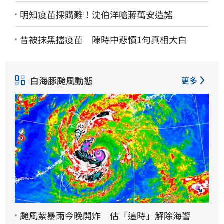
明知疫苗採購難！沈伯洋嗆蔣萬安造謠
昔被抹黑擋疫苗 陳時中悲憤1句真相大白
白海豚颱風動態
更多
颱風紫暴雨今晚開炸 估「這時」解除海警