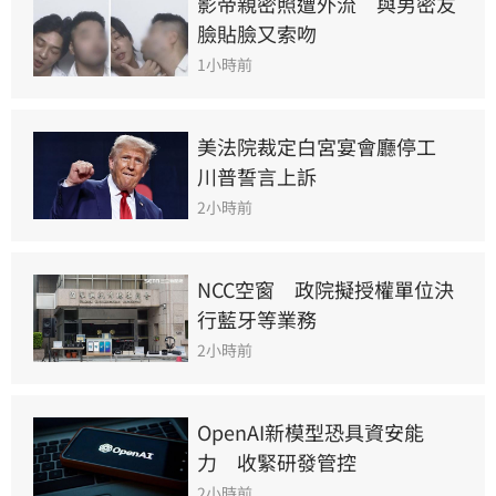
影帝親密照遭外流　與男密友
臉貼臉又索吻
1小時前
美法院裁定白宮宴會廳停工　
川普誓言上訴
2小時前
NCC空窗　政院擬授權單位決
行藍牙等業務
2小時前
OpenAI新模型恐具資安能
力　收緊研發管控
2小時前