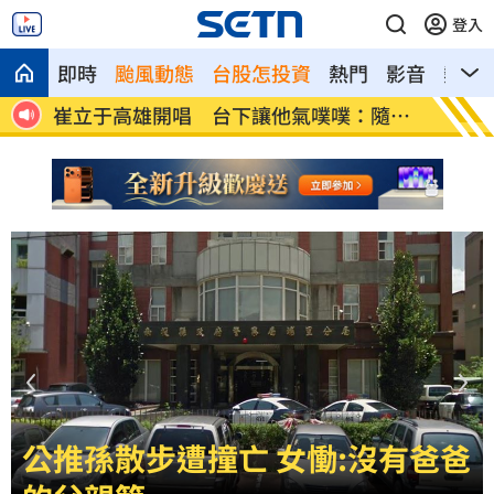
登入
即時
颱風動態
台股怎投資
熱門
影音
熱搜
隨便
兄弟打線突破後勁 黃韋盛3打點率隊2連
龍藏經
勝
帳
林佳龍：熊本震災台灣捐款已逾