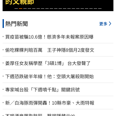
2億
熱門新聞
更多
買疫苗被騙10.6億！慈濟多年未報案原因曝
偷吃粿粿判賠百萬 王子神隱8個月2度發文
姜厚任女友稱學歷「3碩1博」 台大發聲了
下週恐跌破半年線！他：空頭大屠殺剛開始
專家喊台股「下週噴千點」關鍵訊號
新／白海豚雨彈開轟！10縣市豪、大雨特報
不喝酒竟罹脂肪肝 醫揭隱藏元凶