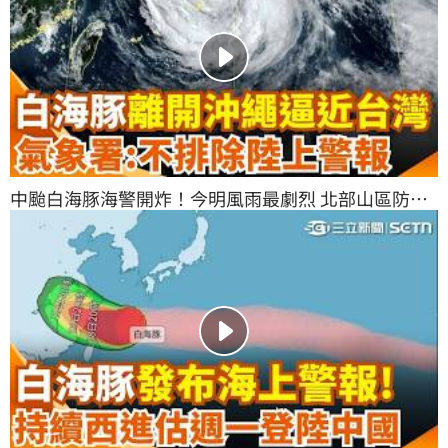
中颱白海豚海警開炸！今明風雨最劇烈 北部山區防豪
雨沿海掀5米長浪｜三立新聞網 SETN.com