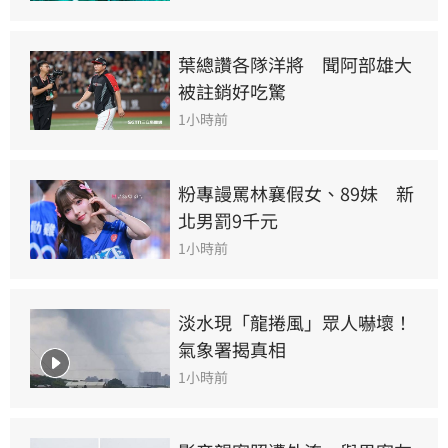
葉總讚各隊洋將　聞阿部雄大
被註銷好吃驚
1小時前
粉專謾罵林襄假女、89妹　新
北男罰9千元
1小時前
淡水現「龍捲風」眾人嚇壞！
氣象署揭真相
1小時前