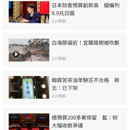
日本防衛預算創新高　擬編列
8.9兆日圓
2小時前
白海豚逼近！宜蘭路樹被吹斷
2小時前
翰霖苦茶油苯駢芘不合格　新
北：已下架
2小時前
總預算200多案保留　藍：盼
大幅收斂爭議