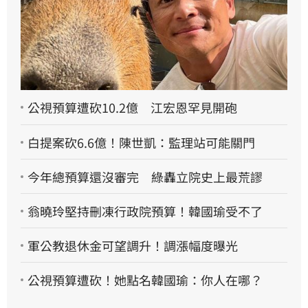
公視預算遭砍10.2億 江宏恩罕見開砲
白提案砍6.6億！陳世凱：監理站可能關門
今年總預算還沒審完 綠轟立院史上最荒謬
翁曉玲堅持刪凍行政院預算！韓國瑜受不了
軍公教退休金可望調升！調漲幅度曝光
公視預算遭砍！她點名韓國瑜：你人在哪？