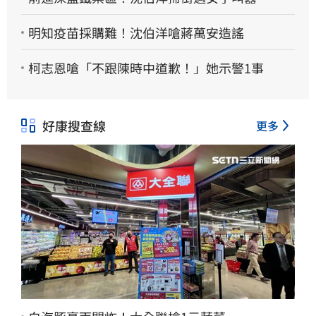
明知疫苗採購難！沈伯洋嗆蔣萬安造謠
柯志恩嗆「不跟陳時中道歉！」她示警1事
好康搜查線
更多