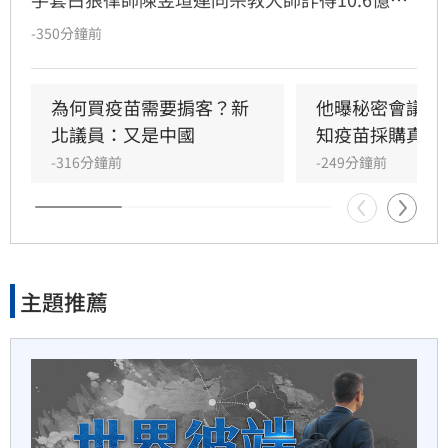
50分鐘前
元，案情曝光後引發社會熱議，紛紛質疑慈濟被
-350分鐘前
詐騙十億怎麼如此淡定。雖然慈濟已經聲明，又
一軍不是來跑龍套　餅總對新
發出內部信，但學者沈榮欽指出，慈濟的每次解
人不手下留情
釋都暴露更多疑點，「慈濟的管理階層嚴重失
為何買疫苗需要掮客？新
他曝秘密會議：
職」。他還指出其中一段關於疫苗採購價格的內
北議員：又是中國
知疫苗採購真相
50分鐘前
容根本不是事實，「我不知道為何慈濟高層能夠
-316分鐘前
-249分鐘前
說出這段話」。
江肇國諷盧秀燕急切割疫苗詐
騙案律師
53分鐘前
主題推薦
傅家接班人幕僚酒駕遭移送！
公所火速准辭
漢光演習重裝出擊
1小時前