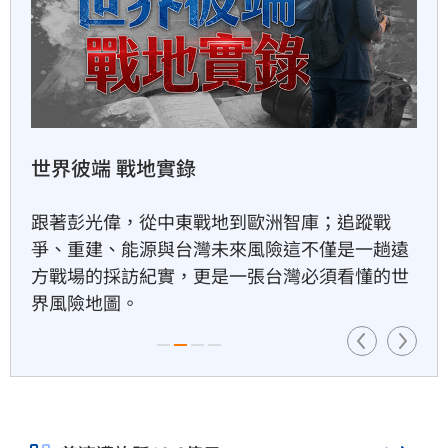
國軍年度漢光演習將於8月5日展開為期10天9夜
的實兵操演，亮點包括去年成軍的M1A2T戰車首
桃猿二軍單場僅3投　副領隊曝
下週可緩解
度投入驗證，以及針對淡江大橋進行首次阻絕演
練，防範敵軍直衝台北中樞。此外，無人機蜂群
1小時前
攻防亦是演練核心。
獅子座新月伴日蝕！12星座一
週運勢出爐
1小時前
大盤收紅、正二反跌？　拆解
槓反ETF秒懂
1小時前