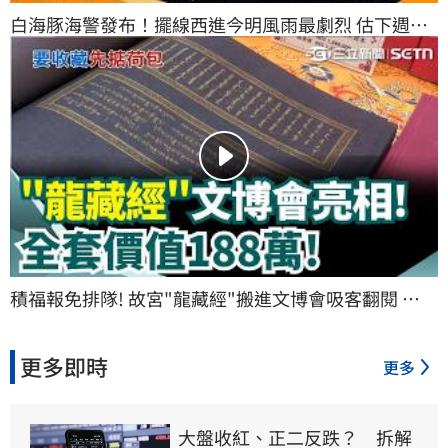
白海豚海警發布！擺線西進今明風雨最劇烈 估下週一
登陸中國｜三立新聞網 SETN.com
積福報免排隊! 故宮"龍藏經"搬進文博會吸客翻閱 
"188萬元111冊"吸企業購買｜三立新聞網 SETN.com
更多即時
更多
大盤收紅、正二反跌？　拆解