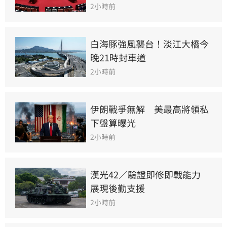
2小時前
白海豚強風襲台！淡江大橋今
晚21時封車道
2小時前
伊朗戰爭無解　美最高將領私
下盤算曝光
2小時前
漢光42／驗證即修即戰能力　
展現後勤支援
2小時前