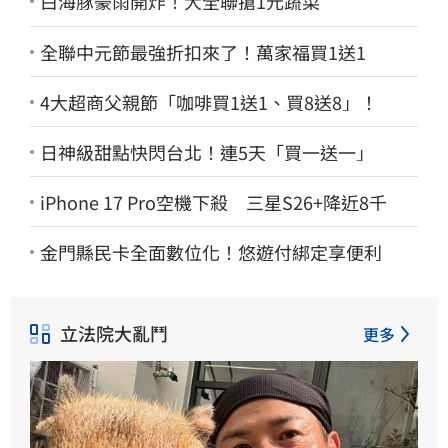
白海豚豪雨開炸！大全聯搶1元蔬菜
全聯中元節最強折扣來了！萬家福買1送1
4大超商父親節「咖啡買1送1、買8送8」！
日神級甜點快閃台北！連5天「買一送一」
iPhone 17 Pro空機下殺 三星S26+降近8千
金門縣民卡全面數位化！悠遊付綁定享便利
立法院大亂鬥
更多