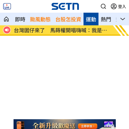
登入
即時
颱風動態
台股怎投資
運動
熱門
影音
台灣囡仔來了 馬蒔權開唱嗨喊：我是
驚傳駭
誰？
金