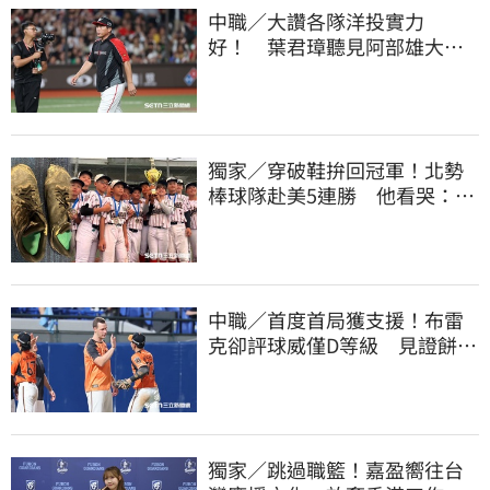
中職／大讚各隊洋投實力
好！ 葉君璋聽見阿部雄大被
註銷好吃驚
獨家／穿破鞋拚回冠軍！北勢
棒球隊赴美5連勝 他看哭：台
灣囡仔的韌性
中職／首度首局獲支援！布雷
克卻評球威僅D等級 見證餅總
400勝有感而發
獨家／跳過職籃！嘉盈嚮往台