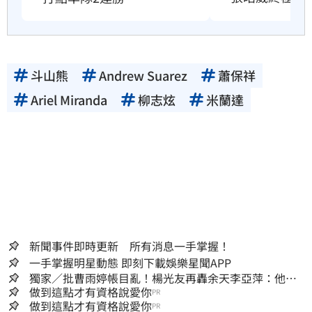
斗山熊
Andrew Suarez
蕭保祥
Ariel Miranda
柳志炫
米蘭達
新聞事件即時更新 所有消息一手掌握！
一手掌握明星動態 即刻下載娛樂星聞APP
獨家／批曹雨婷帳目亂！楊光友再轟余天李亞萍：他們
工會跟演藝圈沒關
做到這點才有資格說愛你
PR
做到這點才有資格說愛你
PR