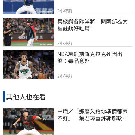
2小時前
葉總讚各隊洋將　聞阿部雄大
被註銷好吃驚
2小時前
NBA灰熊前鋒克拉克死因出
爐：毒品意外
3小時前
其他人也在看
中職／「那麼久給你準備都丟
不好」 葉君璋重評郭郁政對
獅表現