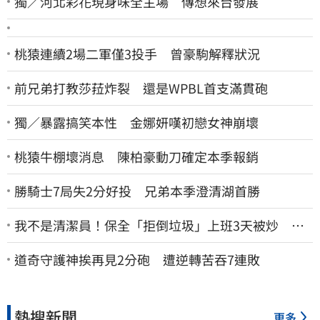
獨／河北彩花現身味全主場 傳想來台發展
桃猿連續2場二軍僅3投手 曾豪駒解釋狀況
前兄弟打教莎菈炸裂 還是WPBL首支滿貫砲
獨／暴露搞笑本性 金娜妍嘆初戀女神崩壞
桃猿牛棚壞消息 陳柏豪動刀確定本季報銷
勝騎士7局失2分好投 兄弟本季澄清湖首勝
我不是清潔員！保全「拒倒垃圾」上班3天被炒 找
法院討公道結果出爐
道奇守護神挨再見2分砲 遭逆轉苦吞7連敗
熱搜新聞
更多