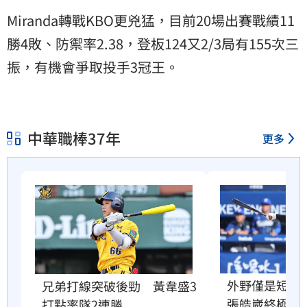
Miranda轉戰KBO更兇猛，目前20場出賽戰績11
勝4敗、防禦率2.38，登板124又2/3局有155次三
振，有機會爭取投手3冠王。
中華職棒37年
更多
外野僅是短暫
兄弟打線突破後勁　黃韋盛3
張皓崴終極目
打點率隊2連勝