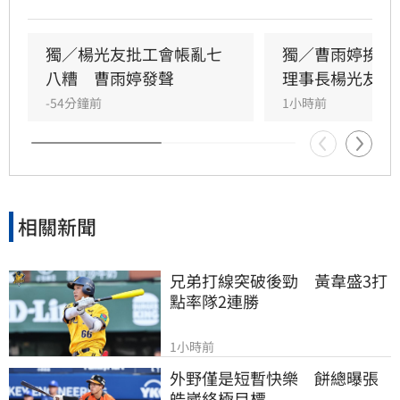
對李亞萍提及余天過去經營工會的貢獻，前理事
長楊光友出面駁斥，澄清余天所屬工會與演藝工
會無關，更直言演藝圈工會林立現象混亂，強調
獨／楊光友批工會帳亂七
獨／曹雨婷挨轟
自己成立的台灣演藝人員協會運作順利，不願捲
八糟　曹雨婷發聲
理事長楊光友開
入紛爭。這場關於藝人工會權益與財務管理的爭
-54分鐘前
1小時前
議，隨著各界大咖發聲，讓演藝圈內部矛盾浮上
檯面，也凸顯了資深藝人照護制度的結構性問
題，引發社會廣泛關注與討論。
相關新聞
兄弟打線突破後勁　黃韋盛3打
點率隊2連勝
1小時前
外野僅是短暫快樂　餅總曝張
皓崴終極目標