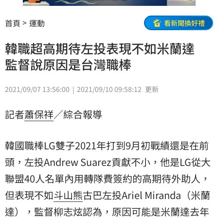
首頁
運動
看新聞換好禮
韓職超高期待左投表現不如米蘭達
監督說原因是台灣職棒
2021/09/07 13:56:00
2021/09/10 09:58:12
更新
記者
蕭保祥
／綜合報導
韓國職棒LG雙子2021年打到9月初戰績還是在前
頭，左投Andrew Suarez貢獻不小，他是LG從大
聯盟40人名單內用轉隊費簽約的高期待外助人，
但表現不如
斗山熊
古巴左投Ariel Miranda（
米蘭
達
），監督
柳志炫
認為，原因可能是米蘭達去年