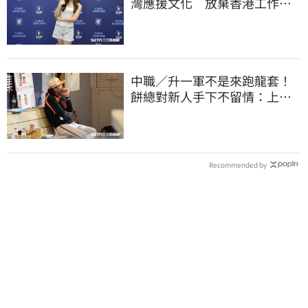
灣應援文化 放棄香港工作跨
海徵選mini追夢
中職／升一軍不是來跑龍套！
餅總對新人手下不留情：上來
設法把先發擠掉
Recommended by