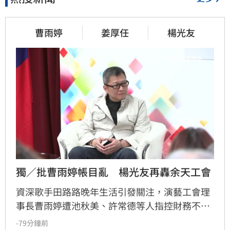
曹雨婷
姜厚任
楊光友
獨／批曹雨婷帳目亂　楊光友再轟余天工會
資深歌手田路路晚年生活引發關注，演藝工會理
事長曹雨婷遭池秋美、許常德等人指控財務不透
明及未照顧資深藝人，引發演藝圈軒然大波。針
-79分鐘前