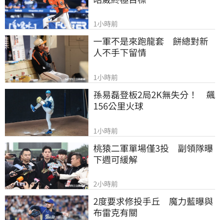
1小時前
一軍不是來跑龍套　餅總對新
人不手下留情
1小時前
孫易磊登板2局2K無失分！　飆
156公里火球
1小時前
桃猿二軍單場僅3投　副領隊曝
下週可緩解
2小時前
2度要求修投手丘　魔力藍曝與
布雷克有關