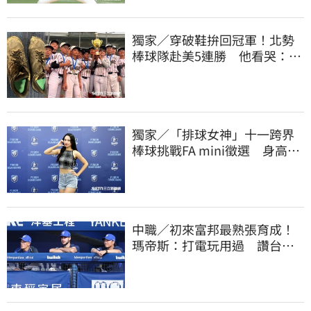
獨家／穿破鞋拚回冠軍！北勢
棒球隊赴美5連勝 他看哭：台
灣囡仔的韌性
獨家／「排球女神」十一跨界
棒球挑戰FA mini徵選 身高
173竟成應援劣勢
中職／初來富邦最熟張育成！
瑪帝斯：打電玩用過 讚台灣
麥當勞大勝美國