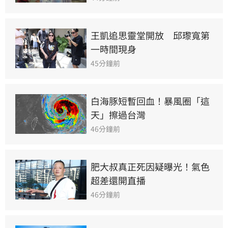
王凱追思靈堂開放　邱瓈寬第
一時間現身
45分鐘前
白海豚短暫回血！暴風圈「這
天」擦過台灣
46分鐘前
肥大叔真正死因疑曝光！氣色
超差還開直播
46分鐘前