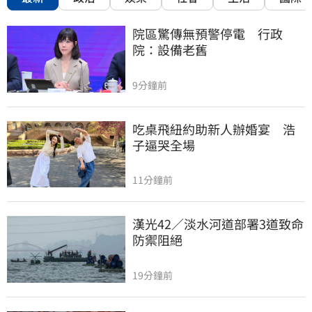
院區驚傳無預警停電　行政
院：設備老舊
9分鐘前
吃桌飛紐約助新人辦婚宴　浩
子逼哭全場
11分鐘前
漢光42／淡水河道部署3道致命
防禦阻絕
19分鐘前