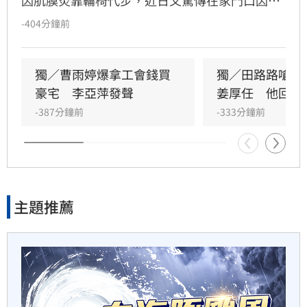
25分鐘前
空石片慘摔，導致傷勢嚴重，仍敬業地靠打止痛
-404分鐘前
針錄製吳宗憲節目。此外，針對演藝工會近期爆
姜厚任女友自曝3碩1博　網搜
發的財務不透明爭議，李亞萍受訪時直言藝人應
本名查無此人
團結，並回憶余天擔任理事長時期親力親為且累
獨／曹雨婷爆拿工會錢買
獨／田路路嗆曹
積數千萬公積金，反觀後續接手者卻將經費揮
豪宅　李亞萍發聲
姜厚任　他回應
29分鐘前
霍，呼籲工會領導者應具備責任感與公信力，才
-387分鐘前
-333分鐘前
能真正為演藝人員爭取權益保障。
新／威加重罰300萬！問題苦茶
油流向3縣市
30分鐘前
主題推薦
毒油案延燒政院點名中市府　
蔣萬安竟反問
31分鐘前