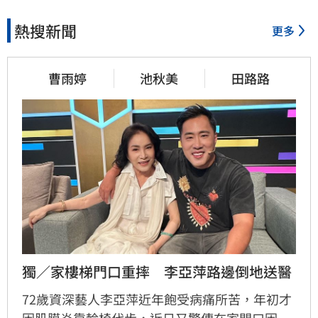
熱搜新聞
更多
22分鐘前
曹雨婷
池秋美
田路路
通緝犯拒檢狂飆街頭！撞斷平
交道柵欄逃亡
24分鐘前
誰在回覆「幹嘛」？故宮南院
小編身分曝光
25分鐘前
獨／家樓梯門口重摔　李亞萍路邊倒地送醫
中國攻台非解放軍？外媒點名2
破口！
72歲資深藝人李亞萍近年飽受病痛所苦，年初才
因肌膜炎靠輪椅代步，近日又驚傳在家門口因踩