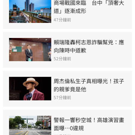
商場戰國來臨　台中「頂奢大
道」逐漸成形
47分鐘前
賴瑞隆轟柯志恩詐騙幫兇：應
向陳時中道歉
52分鐘前
周杰倫私生子真相曝光！孩子
的親爹竟是他
57分鐘前
警報一響秒空城！高雄演習畫
面曝…0違規