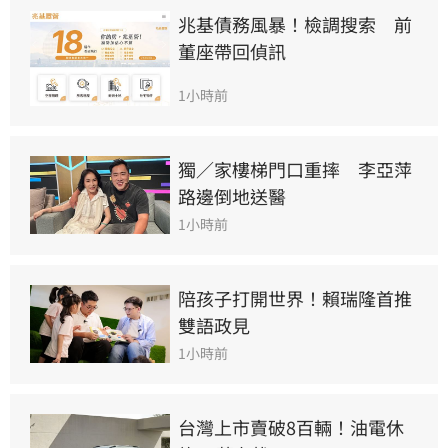
兆基債務風暴！檢調搜索　前
董座帶回偵訊
1小時前
獨／家樓梯門口重摔　李亞萍
路邊倒地送醫
1小時前
陪孩子打開世界！賴瑞隆首推
雙語政見
1小時前
台灣上市賣破8百輛！油電休