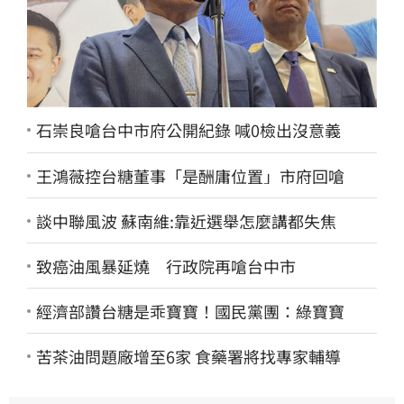
石崇良嗆台中市府公開紀錄 喊0檢出沒意義
王鴻薇控台糖董事「是酬庸位置」市府回嗆
談中聯風波 蘇南維:靠近選舉怎麼講都失焦
致癌油風暴延燒 行政院再嗆台中市
經濟部讚台糖是乖寶寶！國民黨團：綠寶寶
苦茶油問題廠增至6家 食藥署將找專家輔導