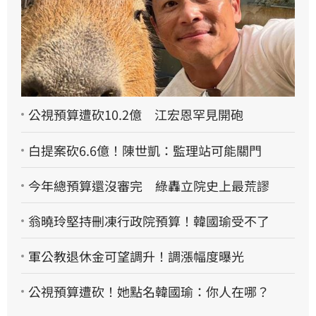
公視預算遭砍10.2億 江宏恩罕見開砲
白提案砍6.6億！陳世凱：監理站可能關門
今年總預算還沒審完 綠轟立院史上最荒謬
翁曉玲堅持刪凍行政院預算！韓國瑜受不了
軍公教退休金可望調升！調漲幅度曝光
公視預算遭砍！她點名韓國瑜：你人在哪？