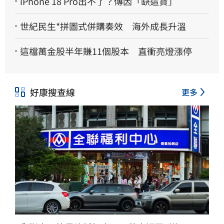
iPhone 18 Pro出不了？傳因「缺這貨」
世紀民生*拼圖式併購奏效 海外成長升溫
這檔萬金股半年賺11個股本 直衝亮燈漲停
好康搜查線
更多