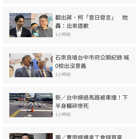
翻出蔣、柯「昔日發言」　她
轟：出來道歉
1小時前
石崇良嗆台中市府公開紀錄 喊
0檢出沒意義
1小時前
新／台中婦過馬路被車撞！下
半身輾碎慘死
1小時前
獨／曹雨婷爆拿工會錢買豪