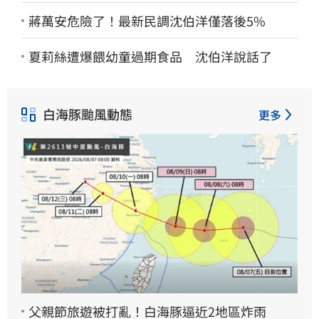
蔣萬安危險了！最新民調沈伯洋僅落後5%
夏莉絲遭爆餵幼童過期食品 沈伯洋說話了
白海豚颱風動態
更多
父親節旅遊被打亂！白海豚逼近2地區炸雨