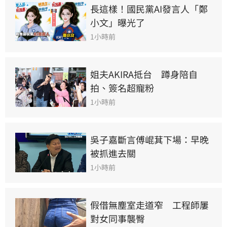
長這樣！國民黨AI發言人「鄭
小文」曝光了
1小時前
姐夫AKIRA抵台　蹲身陪自
拍、簽名超寵粉
1小時前
吳子嘉斷言傅崐萁下場：早晚
被抓進去關
1小時前
假借無塵室走道窄　工程師屢
對女同事襲臀