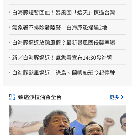
白海豚短暫回血！暴風圈「這天」擦過台灣
氣象署不排除發陸警 白海豚恐掃過2地
白海豚逼近放颱風假？最新暴風圈侵襲率曝
新／白海豚逼近！氣象署宣布14:30發海警
白海豚颱風逼近 綠島、蘭嶼船班今起停駛
致癌沙拉油竄全台
更多