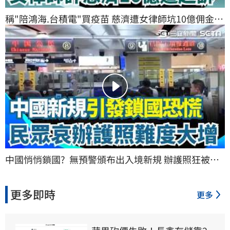
稱"陪鴻海.台積電"買疫苗 慈濟遭女律師坑10億佣金 
見證嚴下跪頂禮博信任 女律師詐慈濟逾10億遭起訴｜
三立新聞網 SETN.com
中國悄悄鎖國?  無預警頒布出入境新規 辦護照狂被拒
出國難度大增喊"人錢都被留下" 中國網友集體哀號!｜
三立新聞網 SETN.com
更多即時
更多