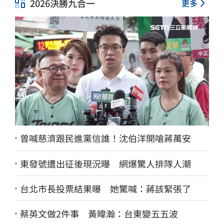
2026決勝九合一
更多
曾喊慈濟跟民進黨信誰！沈伯洋開嗆蔣萬安
東發號遭出征後現況曝 網爆驚人排隊人潮
台北市長投票結果曝 她驚喊：蔣該緊張了
蔡英文做2件事 黃暐瀚：台東變五五波