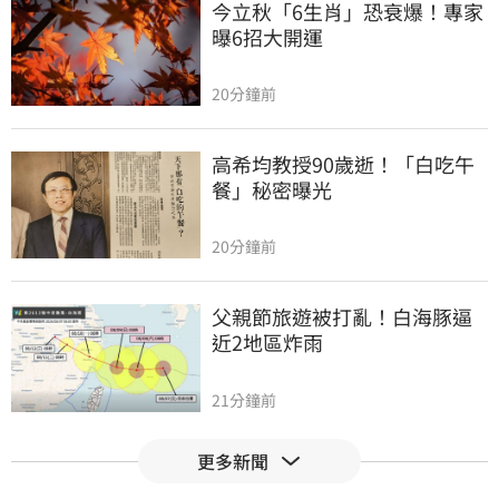
今立秋「6生肖」恐衰爆！專家
曝6招大開運
20分鐘前
高希均教授90歲逝！「白吃午
餐」秘密曝光
20分鐘前
父親節旅遊被打亂！白海豚逼
近2地區炸雨
21分鐘前
更多新聞
肥大叔猝逝曾自嘲更生人！創
年收破億品牌