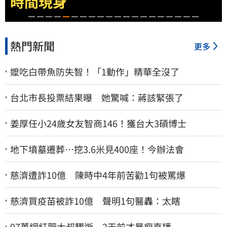
時間現身
熱門新聞
更多
嬤吃白帶魚防失智！「1動作」精華全沒了
台北市長投票結果曝 她驚喊：蔣該緊張了
姜厚任小24歲女友智商146！獲台大3碩博士
地下墳墓遷葬…挖3.6米見400座！今辦法會
慈濟遭詐10億 陳時中4年前苦勸1句被罵爆
慈濟買疫苗被詐10億 聲明1句醫轟：太瞎
97萬網紅肥大叔驟逝 2天前才暴瘦直播