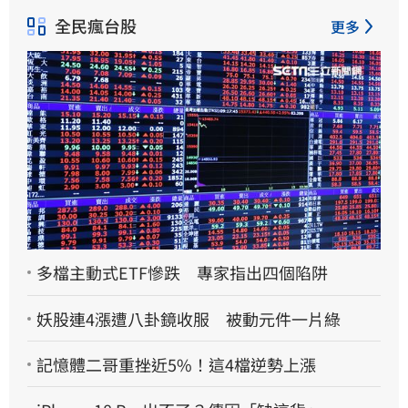
全民瘋台股
更多
多檔主動式ETF慘跌 專家指出四個陷阱
妖股連4漲遭八卦鏡收服 被動元件一片綠
記憶體二哥重挫近5%！這4檔逆勢上漲