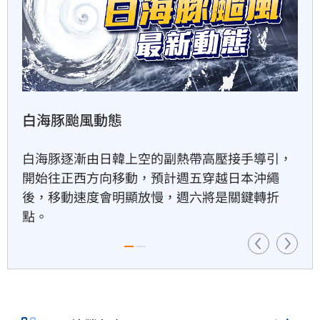
肥大叔46歲驟逝！2年前曾逃過
車禍死劫
32分鐘前
白海豚颱風動態
酒測爆表！職軍「接近死亡狀
態」照開上路
白海豚逐漸由日韓上空的副熱帶高壓接手導引，
開始往正西方向移動，預計週五穿越日本沖繩
32分鐘前
後，移動速度會明顯放慢，週六將是關鍵轉折
點。
職場爸爸「5.5年沒加薪」！父
親節調查曝
35分鐘前