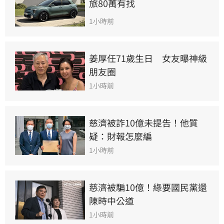
旅80萬有找
1小時前
姜厚任71歲生日　女友曝神級
朋友圈
1小時前
慈濟被詐10億未提告！他質
疑：財報怎麼編
1小時前
慈濟被騙10億！綠要國民黨還
陳時中公道
1小時前