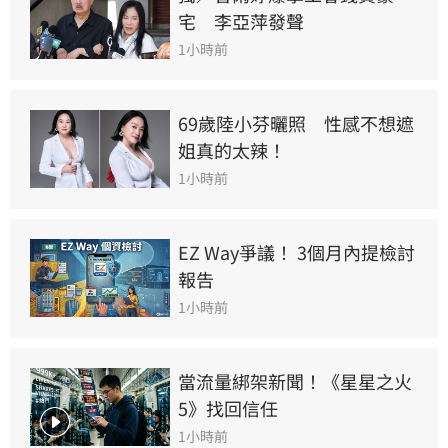
宅　李亞萍發聲
1小時前
69歲陸小芬曬照　性感不想遮
姐真的太辣！
1小時前
EZ Way爭議！ 3個月內提檢討
報告
1小時前
當流量綁架新聞！《星星之火
5》找回信任
1小時前