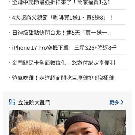
全聯中元節最強折扣來了！萬家福買1送1
4大超商父親節「咖啡買1送1、買8送8」！
日神級甜點快閃台北！連5天「買一送一」
iPhone 17 Pro空機下殺 三星S26+降近8千
金門縣民卡全面數位化！悠遊付綁定享便利
爸氣吃雞！走進超商開吃巨厚雞排 8塊桶雞
立法院大亂鬥
更多