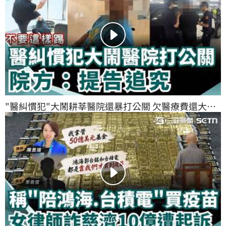
"醫糾慣犯"大鬧耕莘醫院還暴打公關 欠醫療費還大聲! 
院方：提告追究｜三立新聞網 SETN.com