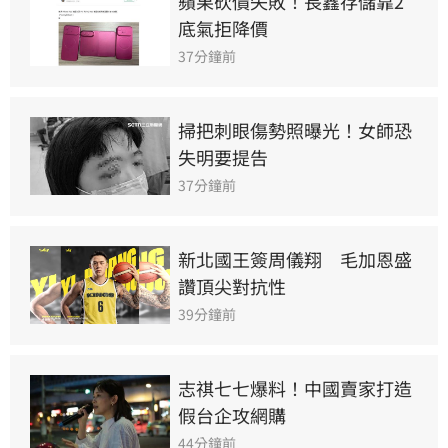
蘋果砍價失敗！長鑫存儲靠2
底氣拒降價
37分鐘前
掃把刺眼傷勢照曝光！女師恐
失明要提告
37分鐘前
新北國王簽周儀翔　毛加恩盛
讚頂尖對抗性
39分鐘前
志祺七七爆料！中國賣家打造
假台企攻網購
44分鐘前