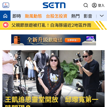
登入
即時
颱風動態
台股怎投資
熱門
影音
熱搜
區炸雨
肥大叔猝逝曾自嘲更生人！創年收破億品
徐莉玲
牌
王凱追思靈堂開放　邱瓈寬第一