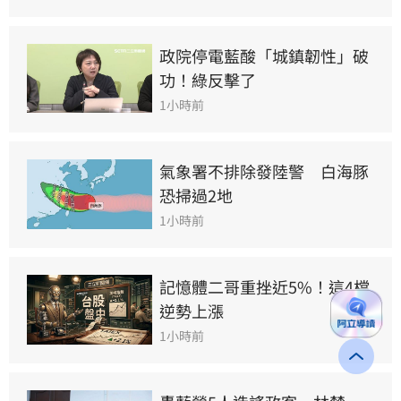
政院停電藍酸「城鎮韌性」破
功！綠反擊了
1小時前
氣象署不排除發陸警　白海豚
恐掃過2地
1小時前
記憶體二哥重挫近5%！這4檔
逆勢上漲
1小時前