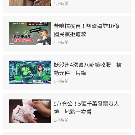
1小時前
昔嗆擋疫苗！慈濟遭詐10億　
國民黨拒道歉
1小時前
妖股連4漲遭八卦鏡收服　被
動元件一片綠
1小時前
9/7充公！5張千萬發票沒人
領　地點一次看
1小時前